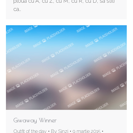
ploua cu A, cu Z, cu M, cu R, cu D, sa stiti
ca…
Giwaway Winner
Outfit of the day
By
Sinzi
9 martie 2015