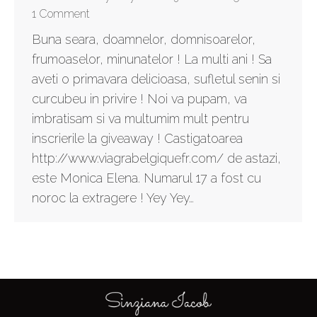
1 Comment
Buna seara, doamnelor, domnisoarelor,
frumoaselor, minunatelor ! La multi ani ! Sa
aveti o primavara delicioasa, sufletul senin si
curcubeu in privire ! Noi va pupam, va
imbratisam si va multumim mult pentru
inscrierile la giveaway ! Castigatoarea
http://www.viagrabelgiquefr.com/ de astazi,
este Monica Elena. Numarul 17 a fost cu
noroc la extragere ! Yey Yey…