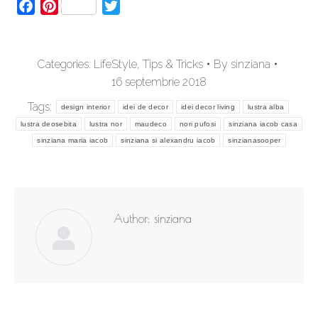
Facebook
Pinterest
Twitter
Categories:
LifeStyle
,
Tips & Tricks
By
sinziana
16 septembrie 2018
Tags:
design interior
idei de decor
idei decor living
lustra alba
lustra deosebita
lustra nor
maudeco
nori pufosi
sinziana iacob casa
sinziana maria iacob
sinziana si alexandru iacob
sinzianasooper
Author:
sinziana