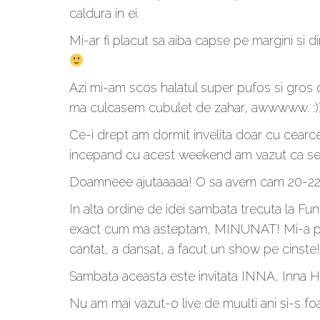
caldura in ei.
Mi-ar fi placut sa aiba capse pe margini si 
Azi mi-am scos halatul super pufos si gros d
ma culcasem cubulet de zahar, awwwww. :))
Ce-i drept am dormit invelita doar cu cearce
incepand cu acest weekend am vazut ca se
Doamneee ajutaaaaa! O sa avem cam 20-22 de 
In alta ordine de idei sambata trecuta la F
exact cum ma asteptam, MINUNAT! Mi-a plac
cantat, a dansat, a facut un show pe cinste!
Sambata aceasta este invitata INNA, Inna Hot 
Nu am mai vazut-o live de muulti ani si-s fo