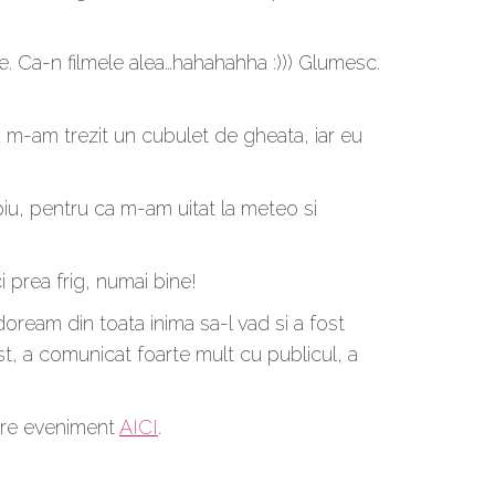
e. Ca-n filmele alea…hahahahha :))) Glumesc.
a m-am trezit un cubulet de gheata, iar eu
piu, pentru ca m-am uitat la meteo si
prea frig, numai bine!
oream din toata inima sa-l vad si a fost
 a comunicat foarte mult cu publicul, a
atre eveniment
AICI
.