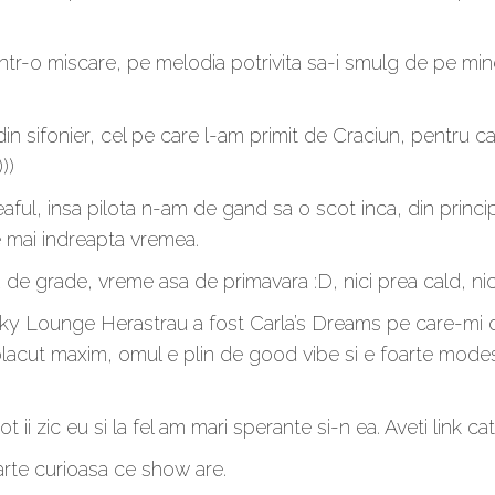
dintr-o miscare, pe melodia potrivita sa-i smulg de pe min
in sifonier, cel pe care l-am primit de Craciun, pentru c
))
aful, insa pilota n-am de gand sa o scot inca, din princi
 mai indreapta vremea.
grade, vreme asa de primavara :D, nici prea cald, nici 
unky Lounge Herastrau a fost Carla’s Dreams pe care-mi d
ut maxim, omul e plin de good vibe si e foarte modest,
ii zic eu si la fel am mari sperante si-n ea. Aveti link c
arte curioasa ce show are.