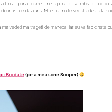
-a lansat pana acum si mi se pare ca se imbraca fooooa
 nu doar asta e de ajuns. Mai stiu multe vedete de pe la no
a ma vedeti ma trageti de maneca, iar eu va fac cinste c
ci Brodate
(pe a mea scrie Sooper)