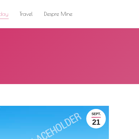
el
Despre Mine
Search:
 day
Travel
Despre Mine
Search:
SEPT.
21