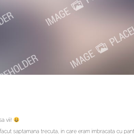
sa vii!
 facut saptamana trecuta, in care eram imbracata cu pan