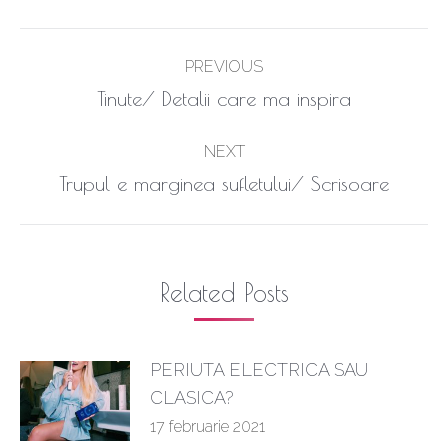
Post
PREVIOUS
navigation
Previous
Tinute/ Detalii care ma inspira
post:
NEXT
Next
Trupul e marginea sufletului/ Scrisoare
post:
Related Posts
PERIUTA ELECTRICA SAU
CLASICA?
17 februarie 2021