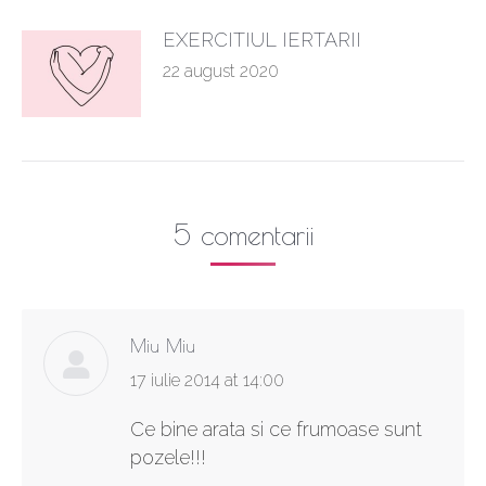
EXERCITIUL IERTARII
22 august 2020
5 comentarii
Miu Miu
says:
17 iulie 2014 at 14:00
Ce bine arata si ce frumoase sunt
pozele!!!