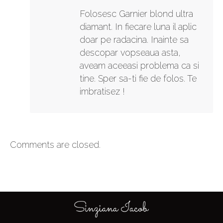
Folosesc Garnier blond ultra
diamant. In fiecare luna il aplic
doar pe radacina. Inainte sa
descopar vopseaua asta,
aveam aceeasi problema ca si
tine. Sper sa-ti fie de folos. Te
imbratisez !
Comments are closed.