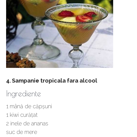
4. Sampanie tropicala fara alcool
Ingrediente
1 mână de căpşuni
1 kiwi curăţat
2 inele de ananas
suc de mere