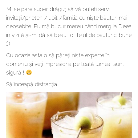
Mi se pare super drăguț să vă puteți servi
invitații/prietenii/iubiții/familia cu niște băuturi mai
deosebite. Eu mă bucur mereu când merg la Deea
în vizită și-mi dă să beau tot felul de bauturici bune
:))
Cu ocazia asta o să păreți niște experte în
domeniu și veți impresiona pe toată lumea, sunt
sigură !
Să înceapă distracția :