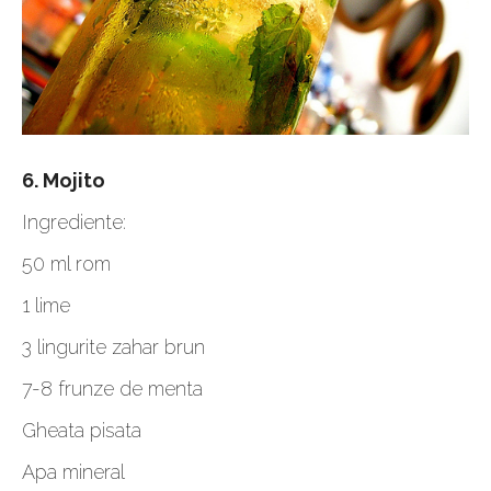
6. Mojito
Ingrediente:
50 ml rom
1 lime
3 lingurite zahar brun
7-8 frunze de menta
Gheata pisata
Apa mineral