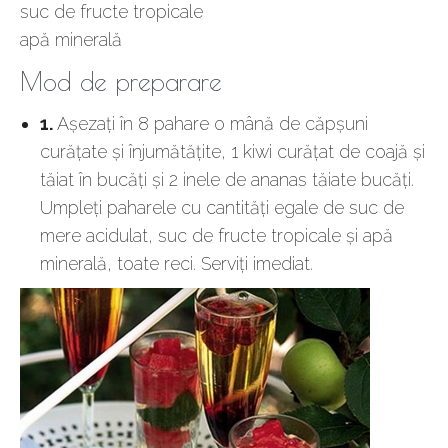
suc de fructe tropicale
apă minerală
Mod de preparare
1.
Aşezaţi în 8 pahare o mână de căpşuni
curăţate şi înjumătăţite, 1 kiwi curăţat de coajă şi
tăiat în bucăţi şi 2 inele de ananas tăiate bucăţi.
Umpleţi paharele cu cantităţi egale de suc de
mere acidulat, suc de fructe tropicale şi apă
minerală, toate reci. Serviţi imediat.