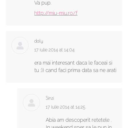
Va pup.
http://miu-miu.ro/f
daly
says:
17 iulie 2014 at 14:04
era mai interesant daca le faceai si
tu :)) cand faci prima data sa ne arati
Sinzi
says:
17 iulie 2014 at 14:25
Abia am descoperit retetele .
In weekend sper sa le pun in