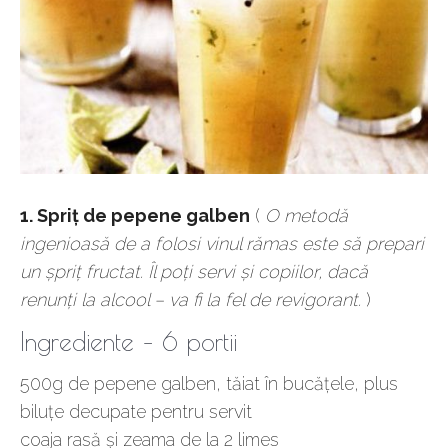
1. Spriț de pepene galben
(
O metodă
ingenioasă de a folosi vinul rămas este să prepari
un șpriț fructat. Îl poți servi și copiilor, dacă
renunți la alcool – va fi la fel de revigorant.
)
Ingrediente – 6 portii
500g de pepene galben, tăiat în bucățele, plus
biluțe decupate pentru servit
coaja rasă și zeama de la 2 limes