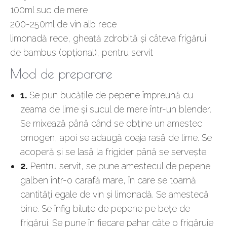
100ml suc de mere
200-250ml de vin alb rece
limonadă rece, gheață zdrobită și câteva frigărui
de bambus (opțional), pentru servit
Mod de preparare
1.
Se pun bucățile de pepene împreună cu
zeama de lime și sucul de mere într-un blender.
Se mixează până când se obține un amestec
omogen, apoi se adaugă coaja rasă de lime. Se
acoperă și se lasă la frigider până se servește.
2.
Pentru servit, se pune amestecul de pepene
galben într-o carafă mare, în care se toarnă
cantități egale de vin și limonadă. Se amestecă
bine. Se înfig biluțe de pepene pe bețe de
frigărui. Se pune în fiecare pahar câte o frigăruie