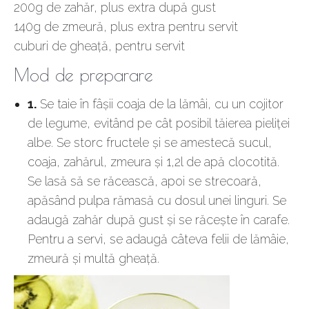
200g de zahăr, plus extra după gust
140g de zmeură, plus extra pentru servit
cuburi de gheaţă, pentru servit
Mod de preparare
1.
Se taie în fâşii coaja de la lămâi, cu un cojitor
de legume, evitând pe cât posibil tăierea pieliţei
albe. Se storc fructele şi se amestecă sucul,
coaja, zahărul, zmeura şi 1,2l de apă clocotită.
Se lasă să se răcească, apoi se strecoară,
apăsând pulpa rămasă cu dosul unei linguri. Se
adaugă zahăr după gust şi se răceşte în carafe.
Pentru a servi, se adaugă câteva felii de lămâie,
zmeură şi multă gheaţă.