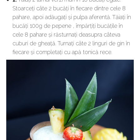
Stoarceţi câte 2 bucăţi în fiecare dintre cele 8
pahare, apoi adăugaţi şi pulpa aferentă. Tăiaţi în
bucăţi 100g de pepene , împărţiţi bucăţile în
cele 8 pahare şi răsturnaţi deasupra câteva
cuburi de gheaţă. Turnaţi câte 2 linguri de gin în
fiecare şi completaţi cu apă tonică rece.