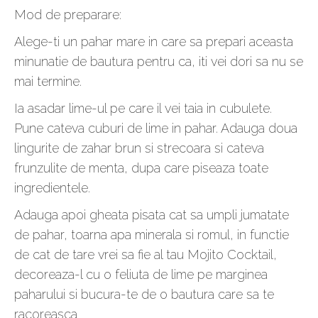
Mod de preparare:
Alege-ti un pahar mare in care sa prepari aceasta
minunatie de bautura pentru ca, iti vei dori sa nu se
mai termine.
Ia asadar lime-ul pe care il vei taia in cubulete.
Pune cateva cuburi de lime in pahar. Adauga doua
lingurite de zahar brun si strecoara si cateva
frunzulite de menta, dupa care piseaza toate
ingredientele.
Adauga apoi gheata pisata cat sa umpli jumatate
de pahar, toarna apa minerala si romul, in functie
de cat de tare vrei sa fie al tau Mojito Cocktail,
decoreaza-l cu o feliuta de lime pe marginea
paharului si bucura-te de o bautura care sa te
racoreasca