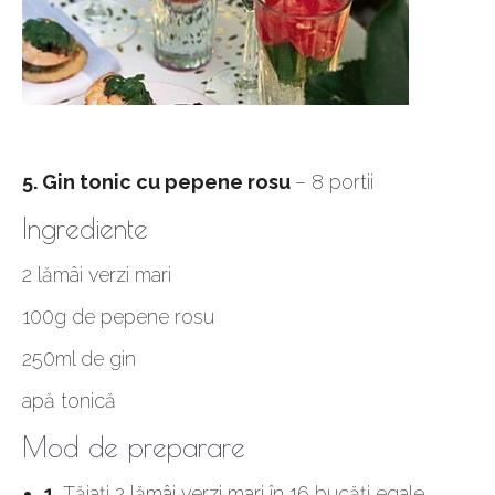
5. Gin tonic cu pepene rosu
– 8 portii
Ingrediente
2 lămâi verzi mari
100g de pepene rosu
250ml de gin
apă tonică
Mod de preparare
1.
Tăiaţi 2 lămâi verzi mari în 16 bucăţi egale.