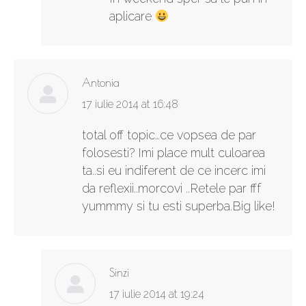
aplicare
Antonia
says:
17 iulie 2014 at 16:48
total off topic…ce vopsea de par
folosesti? Imi place mult culoarea
ta..si eu indiferent de ce incerc imi
da reflexii..morcovi ..Retele par fff
yummmy si tu esti superba.Big like!
Sinzi
says:
17 iulie 2014 at 19:24