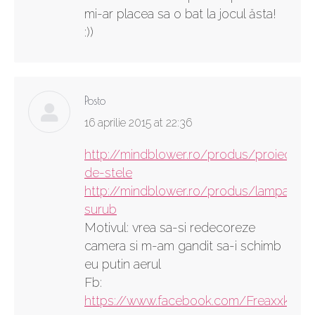
mi-ar placea sa o bat la jocul ăsta!
:))
Posto
says:
16 aprilie 2015 at 22:36
http://mindblower.ro/produs/proiector-
de-stele
http://mindblower.ro/produs/lampa-
surub
Motivul: vrea sa-si redecoreze
camera si m-am gandit sa-i schimb
eu putin aerul
Fb:
https://www.facebook.com/FreaxxkidIul