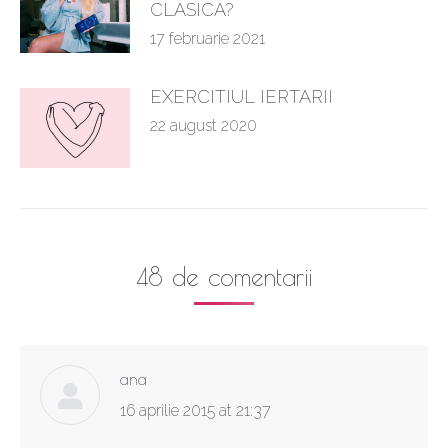
CLASICA?
17 februarie 2021
EXERCITIUL IERTARII
22 august 2020
48 de comentarii
ana
says:
16 aprilie 2015 at 21:37