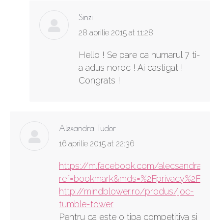
Sinzi
says:
28 aprilie 2015 at 11:28
Hello ! Se pare ca numarul 7 ti-
a adus noroc ! Ai castigat !
Congrats !
Alexandra Tudor
says:
16 aprilie 2015 at 22:36
https://m.facebook.com/alecsandra.tudo
ref=bookmark&mds=%2Fprivacy%2Fse
http://mindblower.ro/produs/joc-
tumble-tower
Pentru ca este o tipa competitiva si