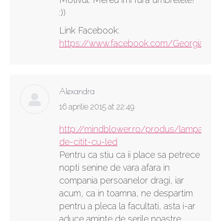
:))
Link Facebook:
https://www.facebook.com/GeorgianaA
Alexandra
says:
16 aprilie 2015 at 22:49
http://mindblower.ro/produs/lampa-
de-citit-cu-led
Pentru ca stiu ca ii place sa petrece
nopti senine de vara afara in
compania persoanelor dragi, iar
acum, ca in toamna, ne despartim
pentru a pleca la facultati, asta i-ar
aduce aminte de serile noastre