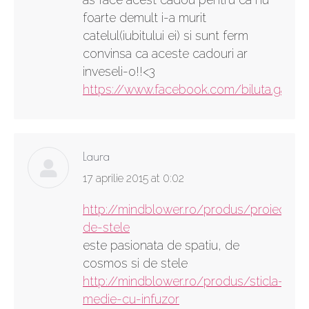
foarte demult i-a murit
catelul(iubitului ei) si sunt ferm
convinsa ca aceste cadouri ar
inveseli-o!!<3
https://www.facebook.com/biluta.gabss
Laura
says:
17 aprilie 2015 at 0:02
http://mindblower.ro/produs/proiector-
de-stele
este pasionata de spatiu, de
cosmos si de stele
http://mindblower.ro/produs/sticla-
medie-cu-infuzor