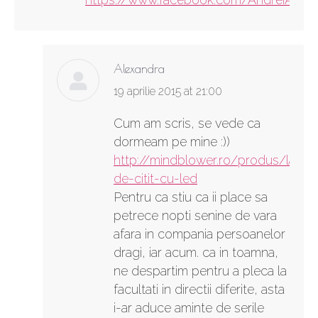
Alexandra
says:
19 aprilie 2015 at 21:00
Cum am scris, se vede ca
dormeam pe mine :))
http://mindblower.ro/produs/lamp
de-citit-cu-led
Pentru ca stiu ca ii place sa
petrece nopti senine de vara
afara in compania persoanelor
dragi, iar acum. ca in toamna,
ne despartim pentru a pleca la
facultati in directii diferite, asta
i-ar aduce aminte de serile