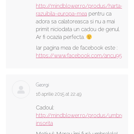
http://mindblower.ro/produs/harta-
razuibila-europa-mea
pentru ca
adora sa calatoreasca si nu a mai
primit niciodata un cadou de genul.
Ar fi ocazia perfecta.
Iar pagina mea de facebook este :
https://www.facebook.com/ancu95
Georgi
says:
16 aprilie 2015 at 22:49
Cadoul:
http://mindblower.ro/produs/umbrela-
insorita
Motivul: Mereu îmi fură umbrelele!