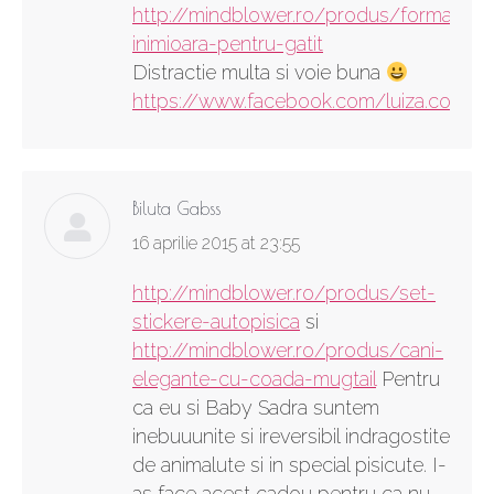
http://mindblower.ro/produs/forma-
inimioara-pentru-gatit
Distractie multa si voie buna
https://www.facebook.com/luiza.constan
Biluta Gabss
says:
16 aprilie 2015 at 23:55
http://mindblower.ro/produs/set-
stickere-autopisica
si
http://mindblower.ro/produs/cani-
elegante-cu-coada-mugtail
Pentru
ca eu si Baby Sadra suntem
inebuuunite si ireversibil indragostite
de animalute si in special pisicute. I-
as face acest cadou pentru ca nu