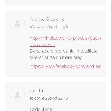
Andreea Gheorghita
says:
16 aprilie 2015 at 22:38
http://mindblower.ro/produs/papuci-
de-casa-oita
Deoarece o reprezinta in totalitate
si le-ar purta cu mare drag.
https://www.facebook.com/andreea.bia
Claudia
says:
16 aprilie 2015 at 22:40
Cadoul ar fi