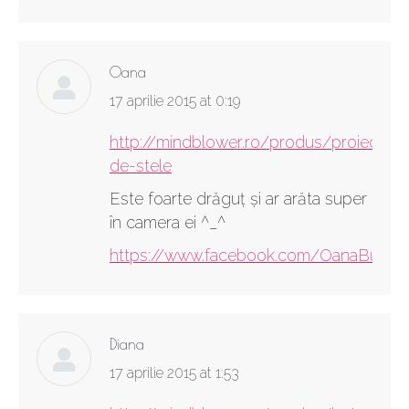
Oana
says:
17 aprilie 2015 at 0:19
http://mindblower.ro/produs/proiector-
de-stele
Este foarte drăguț și ar arăta super
în camera ei ^_^
https://www.facebook.com/OanaBusta
Diana
says:
17 aprilie 2015 at 1:53