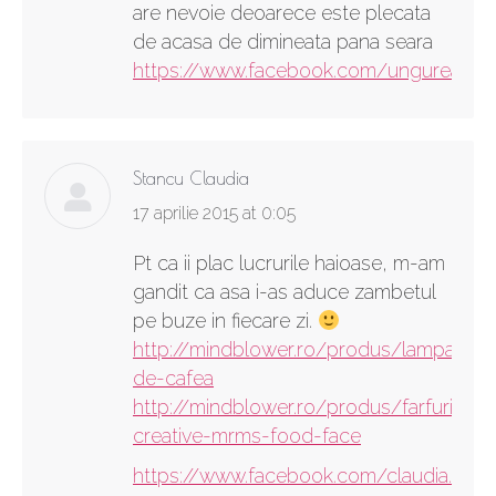
are nevoie deoarece este plecata
de acasa de dimineata pana seara
https://www.facebook.com/ungureanu.l
Stancu Claudia
says:
17 aprilie 2015 at 0:05
Pt ca ii plac lucrurile haioase, m-am
gandit ca asa i-as aduce zambetul
pe buze in fiecare zi.
http://mindblower.ro/produs/lampa-
de-cafea
http://mindblower.ro/produs/farfurii-
creative-mrms-food-face
https://www.facebook.com/claudia.stan