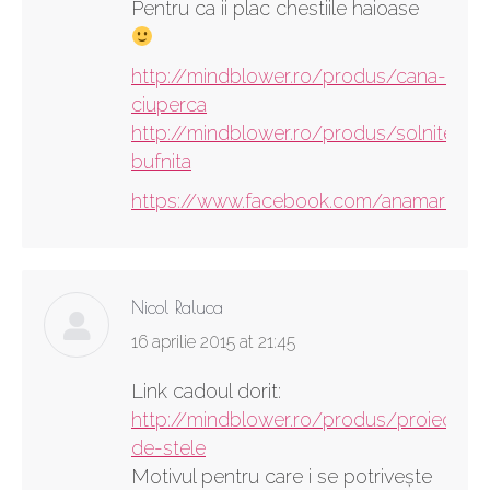
Pentru ca ii plac chestiile haioase
http://mindblower.ro/produs/cana-
ciuperca
http://mindblower.ro/produs/solnite-
bufnita
https://www.facebook.com/anamariarus
Nicol Raluca
says:
16 aprilie 2015 at 21:45
Link cadoul dorit:
http://mindblower.ro/produs/proiector-
de-stele
Motivul pentru care i se potriveşte