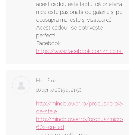
acest cadou este faptul că prietena
mea este pasionată de galaxie şi pe
deasupra mai este şi visătoare:)
Acest cadou i se potriveşte
perfect!
Facebook:
https://www.facebook.com/nicolraluca
Halil Emel
says:
16 aprilie 2015 at 21:50
http://mindblower.ro/produs/proiector-
de-stele
http://mindblower.ro/produs/microsco
60x-cu-led
Link catre profilul meu: