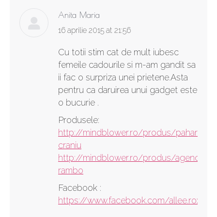
Anita Maria
says:
16 aprilie 2015 at 21:56
Cu totii stim cat de mult iubesc
femeile cadourile si m-am gandit sa
ii fac o surpriza unei prietene.Asta
pentru ca daruirea unui gadget este
o bucurie .
Produsele:
http://mindblower.ro/produs/paharul-
craniu
http://mindblower.ro/produs/agenda-
rambo
Facebook :
https://www.facebook.com/allee.rox