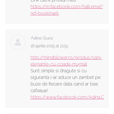
https://m.facebook.com/halil.emel?
ref=bookmark
Adina Giura
says:
16 aprilie 2015 at 21:51
http://mindblower.ro/produs/cani-
elegante-cu-coada-mugtail
Sunt simple si dragute si cu
siguranta i-ar aduce un zambet pe
buze de fiecare data cand ar bea
cafeaua!
https://www.facebook.com/Adina.Crist