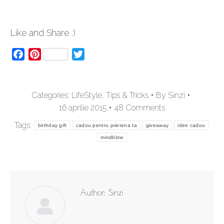
Like and Share :)
Facebook
Pinterest
Twitter
Categories:
LifeStyle
,
Tips & Tricks
By
Sinzi
16 aprilie 2015
48 Comments
Tags:
birthday gift
cadou pentru prietena ta
giveaway
idee cadou
mindblow
Author:
Sinzi