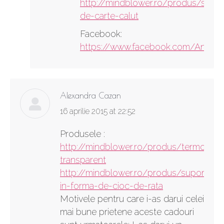
http://mindblower.ro/produs/semn
de-carte-calut
Facebook:
https://www.facebook.com/Andrei
Alexandra Cazan
says:
16 aprilie 2015 at 22:52
Produsele :
http://mindblower.ro/produs/termos-
transparent
http://mindblower.ro/produs/suport-
in-forma-de-cioc-de-rata
Motivele pentru care i-as darui celei
mai bune prietene aceste cadouri