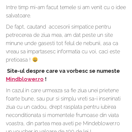
Intre timp mi-am facut temele si am venit cu o idee
salvatoare.
De fapt, cautand accesorii simpatice pentru
petrecerea de ziua mea, am dat peste un site
minune unde gasesti tot felul de nebunii, asa ca
vreau sa impartasesc informatia cu voi, caci este
pretioasa !
Site-ul despre care va vorbesc se numeste
Mindblower.ro
!
In cazul in care urmeaza sa fie ziua unei prietene
foarte bune, sau pur si simplu vreti sa-i inseninati
ziua cu un cadou, drept rasplata pentru iubirea
neconditionata si momentele frumoase din viata
voastra, din partea mea aveti pe Mindeblower.ro
un voucher in valoare de 100 de lei !