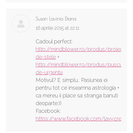
Susan Lavinia Diana
says:
16 aprilie 2015 at 22:11
Cadoul perfect:
http://mindblower.ro/produs/proiector-
de-stele
+
http://mindblower.ro/produs/pusculita-
de-urgenta
Motivul? E simplu.. Pasiunea ei
pentru tot ce inseamna astrologia +
ca mereu ii place sa stranga banuti
deoparte:))
Facebook:
https://www.facebook.com/lavy.creatsa