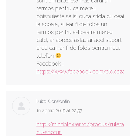
sunt urmatoarele: I-as darui un
termos pentru ca mereu
obisnuieste sa isi duca sticla cu ceai
la scoala, si i-ar fi de folos un
termos pentru a-l pastra mereu
cald, ar apreca asta.. iar acel suport
cred ca i-ar fi de folos pentru noul
telefon
Facebook :
https://www.facebook.com/ale.cazan
Luiza Constantin
says:
16 aprilie 2015 at 22:57
http://mindblower.ro/produs/ruleta-
cu-shoturi