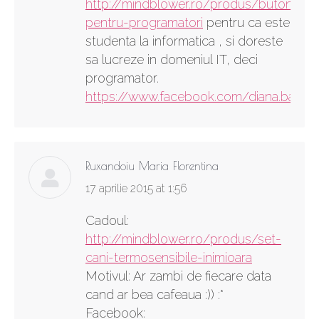
http://mindblower.ro/produs/butoni-
pentru-programatori
pentru ca este
studenta la informatica , si doreste
sa lucreze in domeniul IT, deci
programator.
https://www.facebook.com/diana.baciu.
Ruxandoiu Maria Florentina
says:
17 aprilie 2015 at 1:56
Cadoul:
http://mindblower.ro/produs/set-
cani-termosensibile-inimioara
Motivul: Ar zambi de fiecare data
cand ar bea cafeaua :)) :*
Facebook: