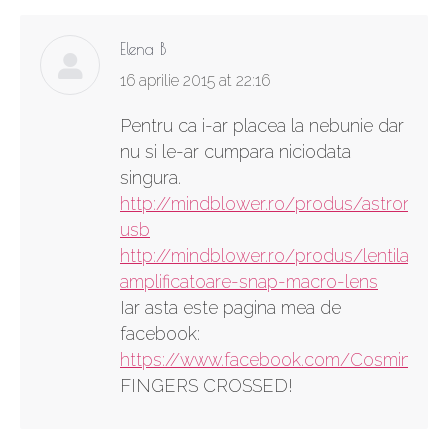
Elena B
says:
16 aprilie 2015 at 22:16
Pentru ca i-ar placea la nebunie dar
nu si le-ar cumpara niciodata
singura.
http://mindblower.ro/produs/astronaut-
usb
http://mindblower.ro/produs/lentila-
amplificatoare-snap-macro-lens
Iar asta este pagina mea de
facebook:
https://www.facebook.com/Cosmina.B
FINGERS CROSSED!