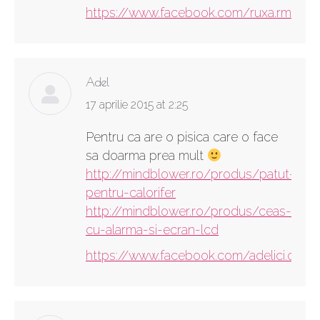
https://www.facebook.com/ruxa.rmf
Adel
says:
17 aprilie 2015 at 2:25
Pentru ca are o pisica care o face
sa doarma prea mult
http://mindblower.ro/produs/patut-
pentru-calorifer
http://mindblower.ro/produs/ceas-
cu-alarma-si-ecran-lcd
https://www.facebook.com/adelici.cryb