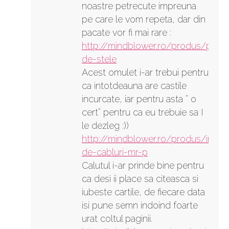
noastre petrecute impreuna
pe care le vom repeta, dar din
pacate vor fi mai rare :
http://mindblower.ro/produs/proie
de-stele
Acest omulet i-ar trebui pentru
ca intotdeauna are castile
incurcate, iar pentru asta ” o
cert” pentru ca eu trebuie sa I
le dezleg :))
http://mindblower.ro/produs/infasu
de-cabluri-mr-p
Calutul i-ar prinde bine pentru
ca desi ii place sa citeasca si
iubeste cartile, de fiecare data
isi pune semn indoind foarte
urat coltul paginii.