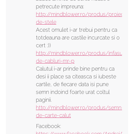
petrecute impreuna:
http://mindblower.ro/produs/proiector-
de-stele
Acest omulet i-ar trebui pentru ca
totdeauna are castile incurcate si o
cert :))
http://mindblower.ro/produs/infasurator
de-cabluri-mr-p
Calutul i-ar prinde bine pentru ca
desi ii place sa citeasca si iubeste
cartile, de fiecare data isi pune
semn indoind foarte urat coltul
paginii.
http://mindblower.ro/produs/semn-
de-carte-calut
Facebook:
https://www.facebook.com/AndreiAlexa