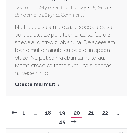
Fashion
,
LifeStyle
,
Outfit of the day
By
Sinzi
18 noiembrie 2015
11 Comments
Nu trebuie sa am o ocazie speciala ca sa
port paiete. Le port tocmai ca sa fac o zi
speciala, dintr-o zi obisnuita. De aceea am
foarte multe hainute cu paiete, in special
bluze. Nu pot sa ma abtin sa nu le iau.
Mama crede ca toate sunt una si aceeasi,
nu vede nici o…
Citeste mai mult
1
…
18
19
20
21
22
…
45
Search: