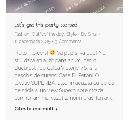
Let’s get this party started
Fashion
,
Outfit of the day
,
Style
By
Sinzi
11 decembrie 2015
3 Comments
Hello Flowers!
Va pup si va pup! Nu
stiu daca ati auzit pana acum, dar in
Bucuresti, pe Calea Victoriei 46, s-a
deschis de curand Casa Di Peroni. O
locatie SUPERBA, alba, imaculata cu pereti
de sticla si un view Superb spre strada,
cum rar am mai vazut la noi in oras. Ieri am…
Citeste mai mult