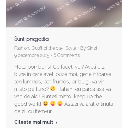
Sunt pregatita
Fashion
,
Outfit of the day
,
Style
By
Sinzi
9 decembrie 2015
6 Comments
Holla bombons! Ce faceti voi? Aveti o zi
buna in care aveti buze moi, gene intoarse,
ten luminos, par frumos, iar blugii va vin
misto pe fund?
Hahah, eu parca asa va
vad de aici! Sunteti misto, keep up the
good work!
Astazi va arat o tinuta
de zi, cu item-uri…
Citeste mai mult