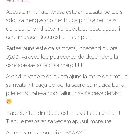
Herastrau
.
Aceasta minunata terasa este amplasata pe lac si
ador sa merg acolo pentru ca poti sa bei ceva
delicios, privind cele mai spectaculoase apusuri
care imbraca Bucurestiul in aur pur.
Partea buna este ca sambata, incepand cu ora
15:00, va avea loc petrecerea de deschidere la
care abiaaaa astept sa merg ! ! !
Avand in vedere ca nu am ajuns la mare de 1 mai, o
sambata intreaga pe lac, la soare cu muzica buna,
prieteni si cateva cocktailuri o sa fie ceva de vis !
Daca sunteti din Bucuresti, nu va faceti planuri !
Trebuie neaparat sa vedem apusul impreuna.
Au mai ramas doua zile ! YAAAY !