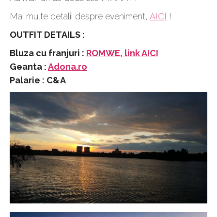
Mai multe detalii despre eveniment,
AICI
!
OUTFIT DETAILS :
Bluza cu franjuri :
ROMWE, link AICI
Geanta :
Adona.ro
Palarie : C&A