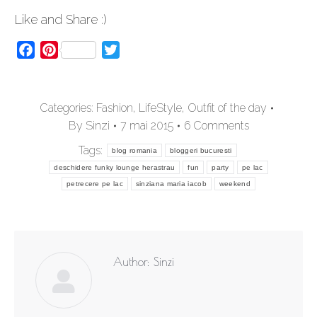
Like and Share :)
Facebook
Pinterest
Twitter
Categories:
Fashion
,
LifeStyle
,
Outfit of the day
By
Sinzi
7 mai 2015
6 Comments
Tags:
blog romania
bloggeri bucuresti
deschidere funky lounge herastrau
fun
party
pe lac
petrecere pe lac
sinziana maria iacob
weekend
Author:
Sinzi