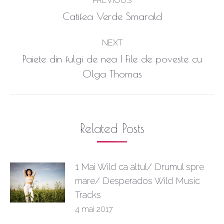
PREVIOUS
navigation
Previous
Catifea Verde Smarald
post:
NEXT
Paiete din fulgi de nea | File de poveste cu
Next
Olga Thomas
post:
Related Posts
1 Mai Wild ca altul/ Drumul spre
mare/ Desperados Wild Music
Tracks
4 mai 2017