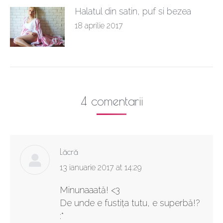
Halatul din satin, puf si bezea
18 aprilie 2017
4 comentarii
Lăcră
says:
13 ianuarie 2017 at 14:29
Minunaaată! <3
De unde e fustiţa tutu, e superbă!?
:*