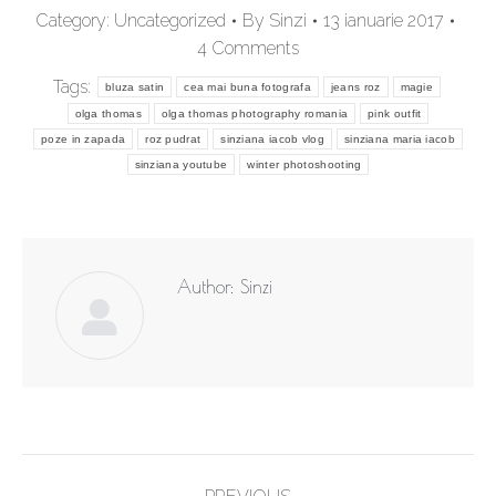
Category:
Uncategorized
By
Sinzi
13 ianuarie 2017
4 Comments
Tags:
bluza satin
cea mai buna fotografa
jeans roz
magie
olga thomas
olga thomas photography romania
pink outfit
poze in zapada
roz pudrat
sinziana iacob vlog
sinziana maria iacob
sinziana youtube
winter photoshooting
Author:
Sinzi
Post