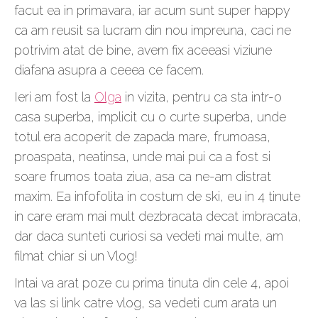
facut ea in primavara, iar acum sunt super happy
ca am reusit sa lucram din nou impreuna, caci ne
potrivim atat de bine, avem fix aceeasi viziune
diafana asupra a ceeea ce facem.
Ieri am fost la
Olga
in vizita, pentru ca sta intr-o
casa superba, implicit cu o curte superba, unde
totul era acoperit de zapada mare, frumoasa,
proaspata, neatinsa, unde mai pui ca a fost si
soare frumos toata ziua, asa ca ne-am distrat
maxim. Ea infofolita in costum de ski, eu in 4 tinute
in care eram mai mult dezbracata decat imbracata,
dar daca sunteti curiosi sa vedeti mai multe, am
filmat chiar si un Vlog!
Intai va arat poze cu prima tinuta din cele 4, apoi
va las si link catre vlog, sa vedeti cum arata un