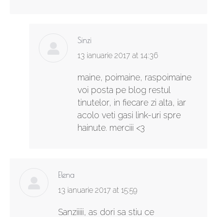
Sinzi
says:
13 ianuarie 2017 at 14:36
maine, poimaine, raspoimaine
voi posta pe blog restul
tinutelor, in fiecare zi alta, iar
acolo veti gasi link-uri spre
hainute. merciii <3
Elena
says:
13 ianuarie 2017 at 15:59
Sanziiiii, as dori sa stiu ce