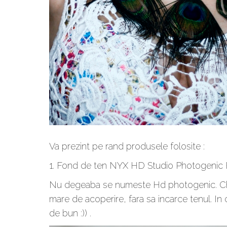
Va prezint pe rand produsele folosite :
1. Fond de ten NYX HD Studio Photogenic F
Nu degeaba se numeste Hd photogenic. Chiar a
mare de acoperire, fara sa incarce tenul. In 
de bun :)) .