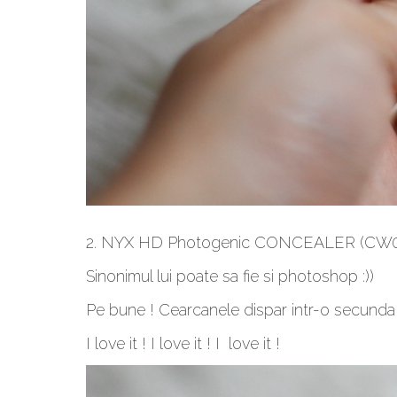
2. NYX HD Photogenic CONCEALER (CW02 
Sinonimul lui poate sa fie si photoshop :))
Pe bune ! Cearcanele dispar intr-o secunda
I love it ! I love it ! I love it !