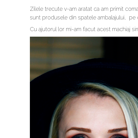
Zilele trecute v-am aratat ca am primit co
sunt produsele din spatele ambalajului, pe
Cu ajutorul lor mi-am facut acest machiaj si