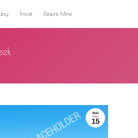
el
Despre Mine
Search:
 day
Travel
Despre Mine
Search:
eek
MAI
15