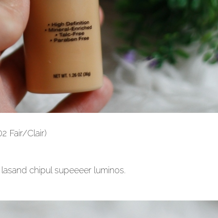
Fair/Clair)
 lasand chipul supeeeer luminos.