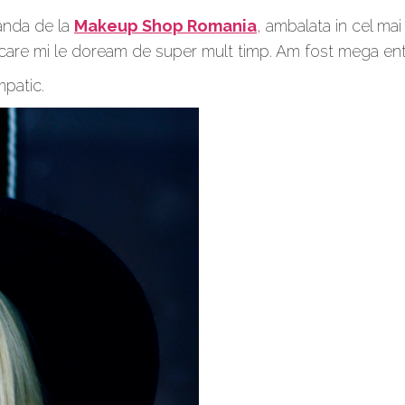
manda de la
Makeup Shop Romania
, ambalata in cel mai
 care mi le doream de super mult timp. Am fost mega ent
mpatic.