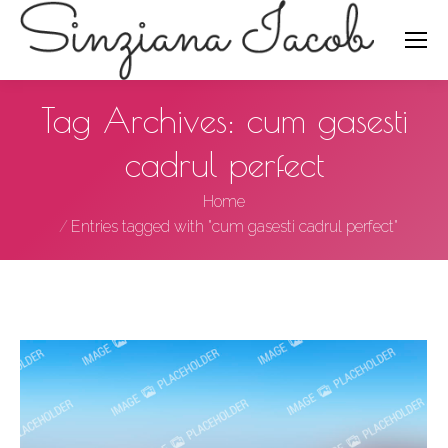
Search:
Tag Archives:
cum gasesti
cadrul perfect
You are here:
Home
Entries tagged with "cum gasesti cadrul perfect"