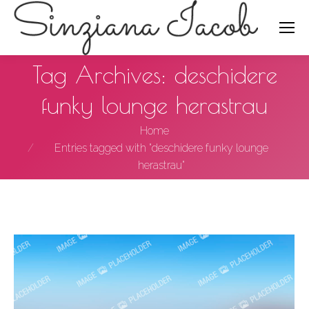
Search:
Tag Archives:
deschidere
funky lounge herastrau
You are here:
Home
Entries tagged with "deschidere funky lounge
herastrau"