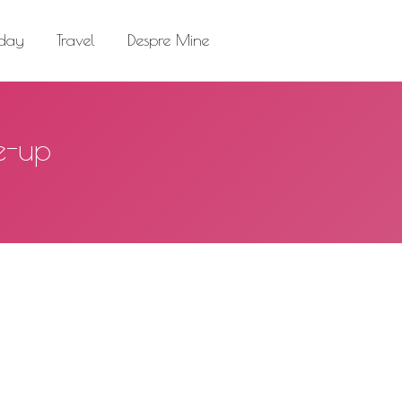
el
Despre Mine
Search:
 day
Travel
Despre Mine
Search:
e-up