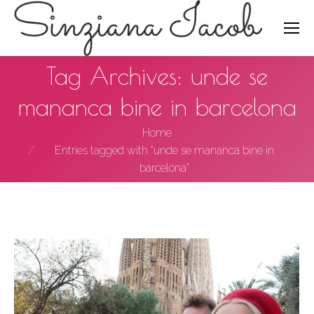
Search:
Tag Archives:
unde se
mananca bine in barcelona
You are here:
Home
Entries tagged with "unde se mananca bine in
barcelona"