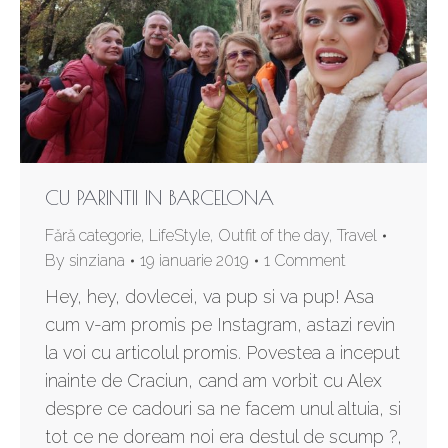
CU PARINTII IN BARCELONA
Fără categorie
,
LifeStyle
,
Outfit of the day
,
Travel
By
sinziana
19 ianuarie 2019
1 Comment
Hey, hey, dovlecei, va pup si va pup! Asa
cum v-am promis pe Instagram, astazi revin
la voi cu articolul promis. Povestea a inceput
inainte de Craciun, cand am vorbit cu Alex
despre ce cadouri sa ne facem unul altuia, si
tot ce ne doream noi era destul de scump ?,