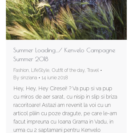
Summer Loading…/ Kenvelo Campagne
Summer 2018
Fashion
,
LifeStyle
,
Outfit of the day
,
Travel
By
sinziana
14 iunie 2018
Hey, Hey, Hey Ciresei! ? Va pup si va pup
cu miros de aer sarat, cu nisip in slip si briza
racoritoare! Astazi am revenit la voi cu un
articol pliiin cu poze dragute, pe care le-am
facut impreuna cu Ioana Grama in Vadu, in
urma cu 2 saptamani pentru Kenvelo