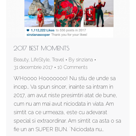
2017 BEST MOMENTS
Beauty
,
LifeStyle
,
Travel
By
sinziana
31 decembrie 2017
10 Comments
WHoooo Hooooooo! Nu stiu de unde sa
incep… Va spun sincer, inainte sa intram in
2017, am avut niste presimtiri atat de bune,
cum nu am mai avut niciodata in viata. Am
simtit ca ce urmeaza, este cu adevarat
special si extraordinar. Am simtit ca asta o sa
fie un an SUPER BUN. `Niciodata nu…