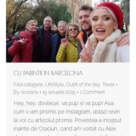
CU PARINTII IN BARCELONA
Fără categorie
,
LifeStyle
,
Outfit of the day
,
Travel
By
sinziana
19 ianuarie 2019
1 Comment
Hey, hey, dovlecei, va pup si va pup! Asa
cum v-am promis pe Instagram, astazi revin
la voi cu articolul promis. Povestea a inceput
inainte de Craciun, cand am vorbit cu Alex