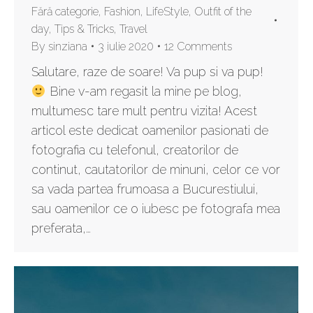
Fără categorie
,
Fashion
,
LifeStyle
,
Outfit of the
day
,
Tips & Tricks
,
Travel
By
sinziana
3 iulie 2020
12 Comments
Salutare, raze de soare! Va pup si va pup!
Bine v-am regasit la mine pe blog,
multumesc tare mult pentru vizita! Acest
articol este dedicat oamenilor pasionati de
fotografia cu telefonul, creatorilor de
continut, cautatorilor de minuni, celor ce vor
sa vada partea frumoasa a Bucurestiului,
sau oamenilor ce o iubesc pe fotografa mea
preferata,…