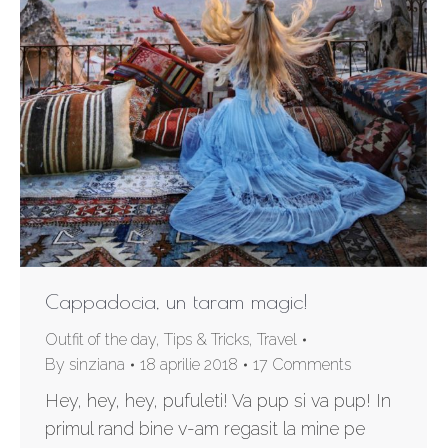
Cappadocia, un taram magic!
Outfit of the day
,
Tips & Tricks
,
Travel
By
sinziana
18 aprilie 2018
17 Comments
Hey, hey, hey, pufuleti! Va pup si va pup! In
primul rand bine v-am regasit la mine pe