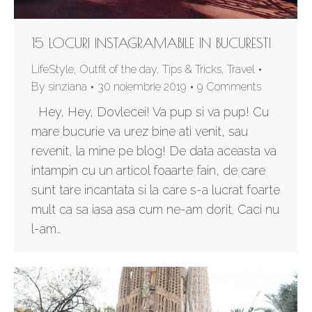
15 LOCURI INSTAGRAMABILE IN BUCURESTI
LifeStyle
,
Outfit of the day
,
Tips & Tricks
,
Travel
By
sinziana
30 noiembrie 2019
9 Comments
Hey, Hey, Dovlecei! Va pup si va pup! Cu
mare bucurie va urez bine ati venit, sau
revenit, la mine pe blog! De data aceasta va
intampin cu un articol foaarte fain, de care
sunt tare incantata si la care s-a lucrat foarte
mult ca sa iasa asa cum ne-am dorit. Caci nu
l-am…