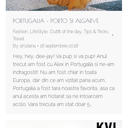
PORTUGALIA – PORTO SI ALGARVE
Fashion
,
LifeStyle
,
Outfit of the day
,
Tips & Tricks
,
Travel
By
sinziana
16 septembrie 2018
Hey, hey, dee-jay! Va pup si va pup! Anul
trecut am fost cu Alex in Portugalia si ne-am
indragostit! Nu am fost chiar in toata
Europa, dar din ce am vizitat pana acum,
Portugalia a fost tara noastra favorita, asa ca
anul acesta am hotarat sa ne intoarcem
acolo. Vara trecuta am stat doar 5…