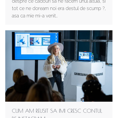
despre ce cadouri sa ne facem unul altuia, si
tot ce ne doream noi era destul de scump ?,
asa ca mie mi-a venit…
CUM AM REUSIT SA IMI CRESC CONTUL