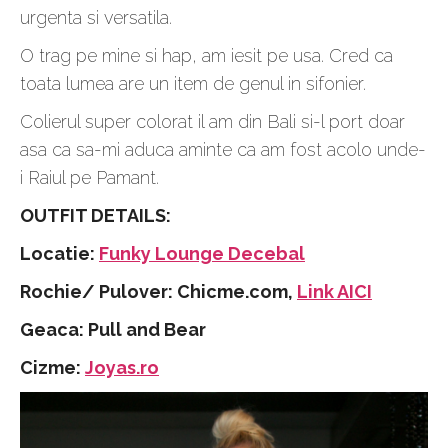
urgenta si versatila.
O trag pe mine si hap, am iesit pe usa. Cred ca
toata lumea are un item de genul in sifonier.
Colierul super colorat il am din Bali si-l port doar
asa ca sa-mi aduca aminte ca am fost acolo unde-
i Raiul pe Pamant.
OUTFIT DETAILS:
Locatie:
Funky Lounge Decebal
Rochie/ Pulover: Chicme.com,
Link AICI
Geaca: Pull and Bear
Cizme:
Joyas.ro