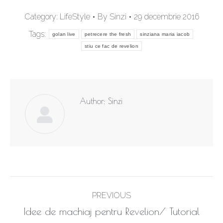
Category:
LifeStyle
By
Sinzi
29 decembrie 2016
Tags:
golan live
petrecere the fresh
sinziana maria iacob
stiu ce fac de revelion
Author:
Sinzi
Post
PREVIOUS
navigation
Previous
Idee de machiaj pentru Revelion/ Tutorial