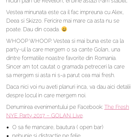
niciun plan de Revelion, ei bine astazi l-am stabilit.
Vestea minunata este ca il fac impreuna cu Alex,
Deea si Skizzo. Fericire mai mare ca asta nu se
poate. Dau din coada.
WHOOP WHOOP. Vestea si mai buna este ca la
party-ul la care mergem o sa cante Golan, una
dintre formatiile noastre favorite din Romania.
Sincer am tot cautat o gramada petreceri la care
sa mergem si asta ni s-a parut cea mai fresh.
Daca nici voi nu aveti planuri inca, va dau aici detalii
despre locul in care mergem noi.
Denumirea evenimentului pe Facebook:
The Fresh
NYE Party 2017 – GOLAN Live
.
O sa fie mancare, bautura ( open bar)
nebunie si distractie pe felie.