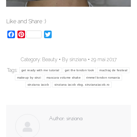
Like and Share :)
Facebook
Pinterest
Twitter
Category:
Beauty
By
sinziana
29 mai 2017
Tags:
get ready with me tutorial
get the london look
machiaj de festival
makeup by sinzi
mascara volume shake
rimmel london romania
sinziana iacob
sinziana iacob vlog. sinzianaiacob.ro
Author:
sinziana