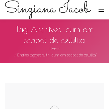
Search:
Tag Archives:
cum am
scapat de celulita
You are here:
Home
Entries tagged with "cum am scapat de celulita"