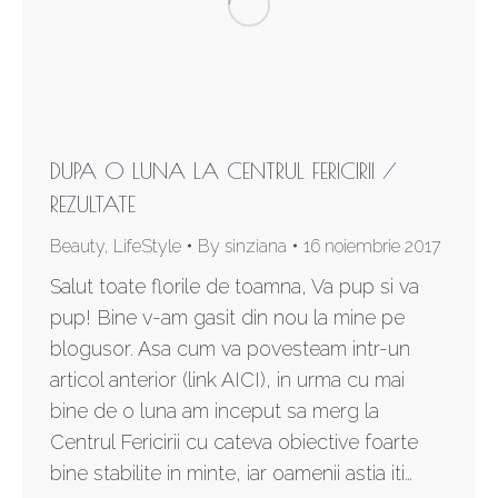
DUPA O LUNA LA CENTRUL FERICIRII /
REZULTATE
Beauty
,
LifeStyle
By
sinziana
16 noiembrie 2017
Salut toate florile de toamna, Va pup si va
pup! Bine v-am gasit din nou la mine pe
blogusor. Asa cum va povesteam intr-un
articol anterior (link AICI), in urma cu mai
bine de o luna am inceput sa merg la
Centrul Fericirii cu cateva obiective foarte
bine stabilite in minte, iar oamenii astia iti…