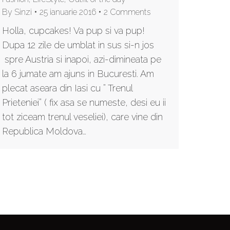
By
Sinzi
25 ianuarie 2016
2 Comments
Holla, cupcakes! Va pup si va pup!
Dupa 12 zile de umblat in sus si-n jos
spre Austria si inapoi, azi-dimineata pe
la 6 jumate am ajuns in Bucuresti. Am
plecat aseara din Iasi cu ” Trenul
Prieteniei” ( fix asa se numeste, desi eu ii
tot ziceam trenul veseliei), care vine din
Republica Moldova…