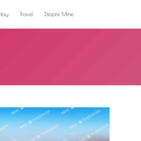
el
Despre Mine
Search:
 day
Travel
Despre Mine
Search: