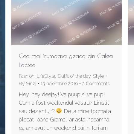
Cea mai frumoasa geaca din Calea
Lactee
Fashion
,
LifeStyle
,
Outfit of the day
,
Style
By
Sinzi
13 noiembrie 2016
2 Comments
Hey, hey deejay! Va puup si va pup!
Cum a fost weekendul vostru? Linistit
sau dezlantuit?
De la mine tocmai a
plecat Ioana Grama, iar asta inseamna
ca am avut un weekend pliiiiin. Ieri am