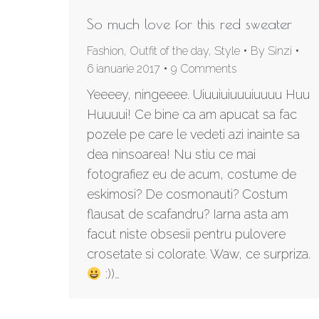
So much love for this red sweater
Fashion
,
Outfit of the day
,
Style
By
Sinzi
6 ianuarie 2017
9 Comments
Yeeeey, ningeeee. Uiuuiuiuuuiuuuu Huu
Huuuui! Ce bine ca am apucat sa fac
pozele pe care le vedeti azi inainte sa
dea ninsoarea! Nu stiu ce mai
fotografiez eu de acum, costume de
eskimosi? De cosmonauti? Costum
flausat de scafandru? Iarna asta am
facut niste obsesii pentru pulovere
crosetate si colorate. Waw, ce surpriza.
:))…