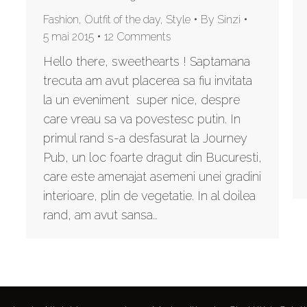
Fashion
,
Outfit of the day
,
Style
By
Sinzi
5 mai 2015
12 Comments
Hello there, sweethearts ! Saptamana
trecuta am avut placerea sa fiu invitata
la un eveniment super nice, despre
care vreau sa va povestesc putin. In
primul rand s-a desfasurat la Journey
Pub, un loc foarte dragut din Bucuresti,
care este amenajat asemeni unei gradini
interioare, plin de vegetatie. In al doilea
rand, am avut sansa…