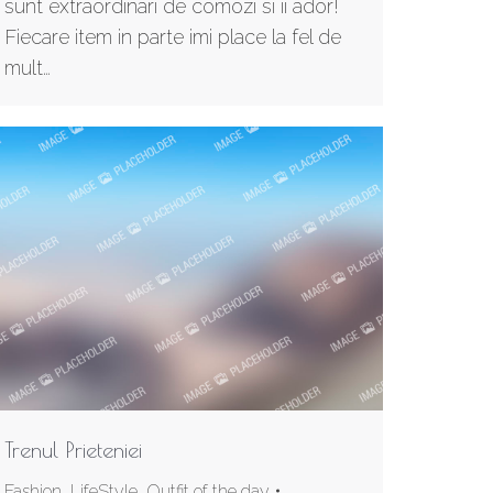
sunt extraordinari de comozi si ii ador!
Fiecare item in parte imi place la fel de
mult…
Trenul Prieteniei
Fashion
,
LifeStyle
,
Outfit of the day