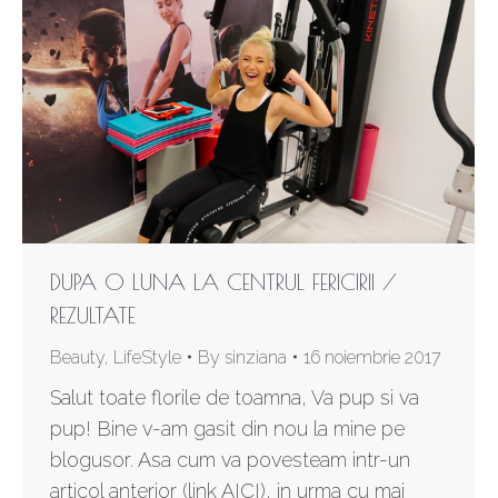
DUPA O LUNA LA CENTRUL FERICIRII /
REZULTATE
Beauty
,
LifeStyle
By
sinziana
16 noiembrie 2017
Salut toate florile de toamna, Va pup si va
pup! Bine v-am gasit din nou la mine pe
blogusor. Asa cum va povesteam intr-un
articol anterior (link AICI), in urma cu mai