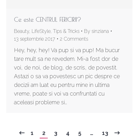
Ce este CENTRUL FERICIRII?
Beauty
,
LifeStyle
,
Tips & Tricks
By
sinziana
13 septembrie 2017
2 Comments
Hey, hey, hey! Va pup si va pup! Ma bucur
tare mult sa ne revedem. Mi-a fost dor de
voi, de noi, de blog, de scris, de povestit.
Astazi o sa va povestesc un pic despre ce
decizii am luat eu pentru mine in ultima
vreme, poate si voi va confruntati cu
aceleasi probleme si…
1
2
3
4
5
…
13