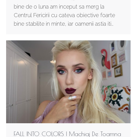
bine de o luna am inceput sa merg la
Centrul Fericirii cu cateva obiective foarte
bine stabilite in minte, iar oamenii astia iti…
FALL INTO COLORS | Machiaj De Toamna