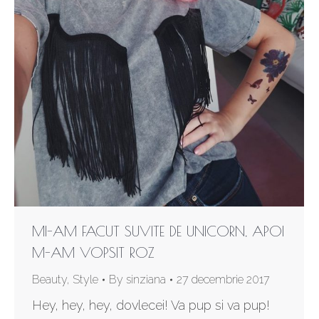
MI-AM FACUT SUVITE DE UNICORN, APOI
M-AM VOPSIT ROZ
Beauty
,
Style
By
sinziana
27 decembrie 2017
Hey, hey, hey, dovlecei! Va pup si va pup!