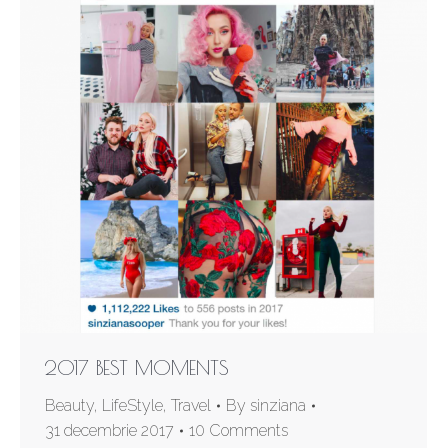
2017 BEST MOMENTS
Beauty
,
LifeStyle
,
Travel
By
sinziana
31 decembrie 2017
10 Comments