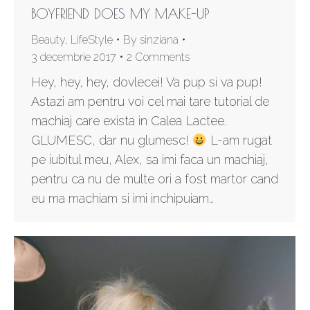
BOYFRIEND DOES MY MAKE-UP
Beauty
,
LifeStyle
By
sinziana
3 decembrie 2017
2 Comments
Hey, hey, hey, dovlecei! Va pup si va pup!
Astazi am pentru voi cel mai tare tutorial de
machiaj care exista in Calea Lactee.
GLUMESC, dar nu glumesc!
L-am rugat
pe iubitul meu, Alex, sa imi faca un machiaj,
pentru ca nu de multe ori a fost martor cand
eu ma machiam si imi inchipuiam…