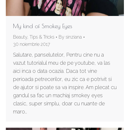
My kind of Smokey Eyes
Beauty
,
Tips & Tricks
By
sinziana
30 noiembrie 2017
Salutare, panselutelor, Pentru cine nu a
vazut tutorialul meu de pe youtube, va las
aici inca o data ocazia. Daca tot vine
perioada petrecerilor, eu zic ca e potrivit si
de ajutor si poate sa va inspire. Am plecat cu
gandul sa fac un machiaj smokey eyes
clasic, super simplu, doar cu nuante de
maro…