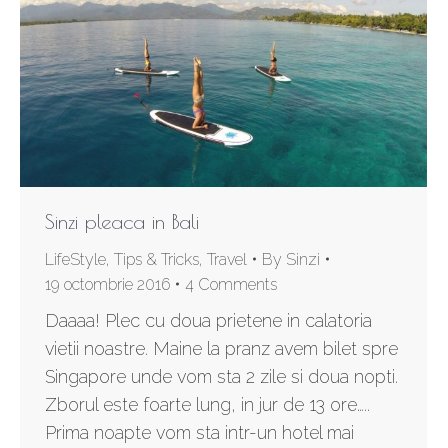
Sinzi pleaca in Bali
LifeStyle
,
Tips & Tricks
,
Travel
By
Sinzi
19 octombrie 2016
4 Comments
Daaaa! Plec cu doua prietene in calatoria
vietii noastre. Maine la pranz avem bilet spre
Singapore unde vom sta 2 zile si doua nopti.
Zborul este foarte lung, in jur de 13 ore…..
Prima noapte vom sta intr-un hotel mai