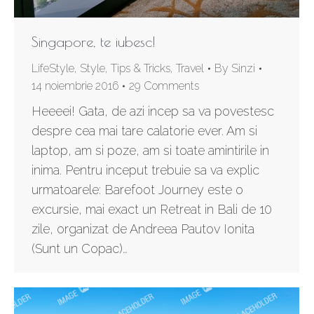
Singapore, te iubesc!
LifeStyle
,
Style
,
Tips & Tricks
,
Travel
By
Sinzi
14 noiembrie 2016
29 Comments
Heeeei! Gata, de azi incep sa va povestesc
despre cea mai tare calatorie ever. Am si
laptop, am si poze, am si toate amintirile in
inima. Pentru inceput trebuie sa va explic
urmatoarele: Barefoot Journey este o
excursie, mai exact un Retreat in Bali de 10
zile, organizat de Andreea Pautov Ionita
(Sunt un Copac)…