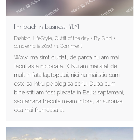
I’m back in business. YEY!
Fashion
,
LifeStyle
,
Outfit of the day
By
Sinzi
11 noiembrie 2016
1 Comment
Wow, ma simt ciudat, de parca nu am mai
facut asta niciodata. :)) Nu am mai stat de
mult in fata laptopului, nici nu mai stiu cum
este sa intru pe blog sa scriu. Dupa cum
bine stiti am fost plecata in Bali 2 saptamani,
saptamana trecuta m-am intors, iar surpriza
cea mai frumoasa a…