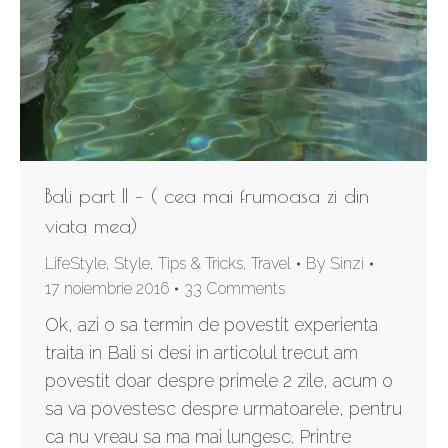
Bali part II – ( cea mai frumoasa zi din
viata mea)
LifeStyle
,
Style
,
Tips & Tricks
,
Travel
By
Sinzi
17 noiembrie 2016
33 Comments
Ok, azi o sa termin de povestit experienta
traita in Bali si desi in articolul trecut am
povestit doar despre primele 2 zile, acum o
sa va povestesc despre urmatoarele, pentru
ca nu vreau sa ma mai lungesc. Printre