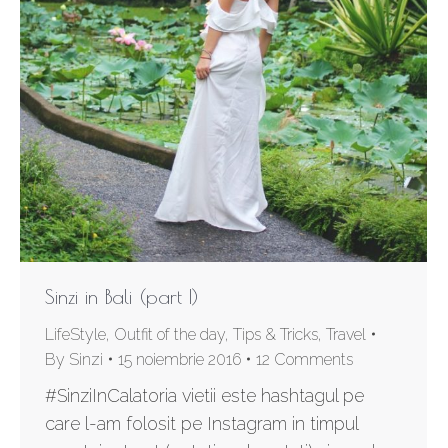
Sinzi in Bali (part I)
LifeStyle
,
Outfit of the day
,
Tips & Tricks
,
Travel
By
Sinzi
15 noiembrie 2016
12 Comments
#SinziInCalatoria vietii este hashtagul pe
care l-am folosit pe Instagram in timpul