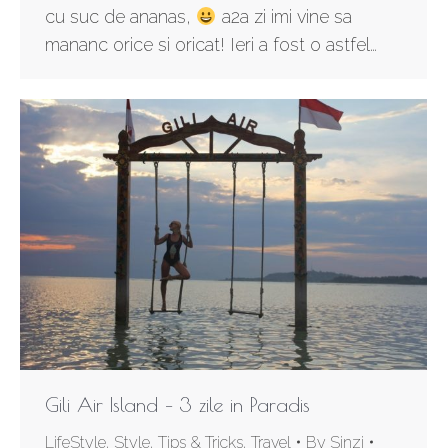
cu suc de ananas,
a2a zi imi vine sa
mananc orice si oricat! Ieri a fost o astfel…
Gili Air Island – 3 zile in Paradis
LifeStyle
,
Style
,
Tips & Tricks
,
Travel
By
Sinzi