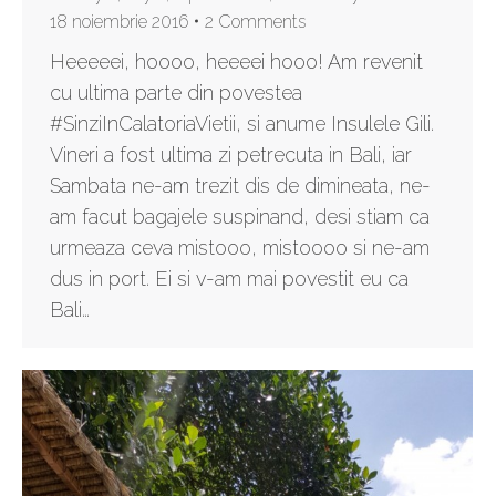
18 noiembrie 2016
2 Comments
Heeeeei, hoooo, heeeei hooo! Am revenit
cu ultima parte din povestea
#SinziInCalatoriaVietii, si anume Insulele Gili.
Vineri a fost ultima zi petrecuta in Bali, iar
Sambata ne-am trezit dis de dimineata, ne-
am facut bagajele suspinand, desi stiam ca
urmeaza ceva mistooo, mistoooo si ne-am
dus in port. Ei si v-am mai povestit eu ca
Bali…