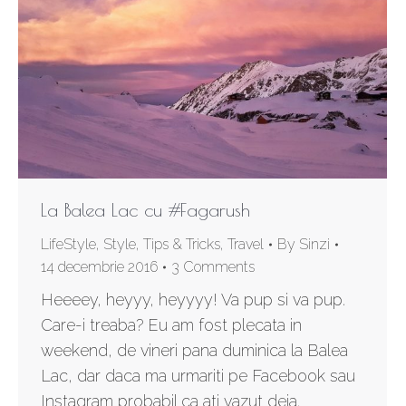
La Balea Lac cu #Fagarush
LifeStyle
,
Style
,
Tips & Tricks
,
Travel
By
Sinzi
14 decembrie 2016
3 Comments
Heeeey, heyyy, heyyyy! Va pup si va pup.
Care-i treaba? Eu am fost plecata in
weekend, de vineri pana duminica la Balea
Lac, dar daca ma urmariti pe Facebook sau
Instagram probabil ca ati vazut deja.