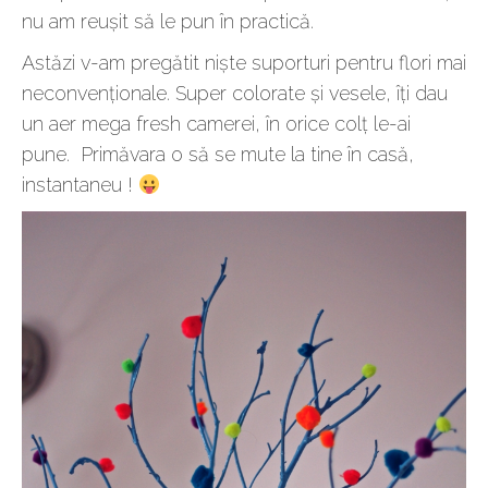
nu am reușit să le pun în practică.
Astăzi v-am pregătit niște suporturi pentru flori mai
neconvenționale. Super colorate și vesele, îți dau
un aer mega fresh camerei, în orice colț le-ai
pune. Primăvara o să se mute la tine în casă,
instantaneu !