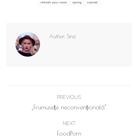
refresh your room
spring
tutorial
Author:
Sinzi
Post
PREVIOUS
navigation
Previous
„Frumusețe neconvențională”
post:
NEXT
Next
FoodPorn