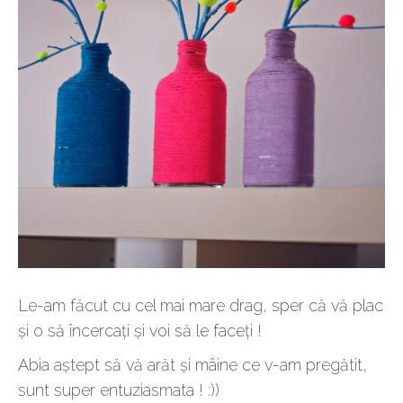
Le-am făcut cu cel mai mare drag, sper că vă plac
și o să încercați și voi să le faceți !
Abia aștept să vă arăt și mâine ce v-am pregătit,
sunt super entuziasmata ! :))