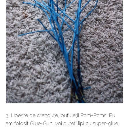
3. Lipește pe crenguțe, pufuleții Pom-Poms. Eu
am folosit Glue-Gun, voi puteți lipi cu super-glue.