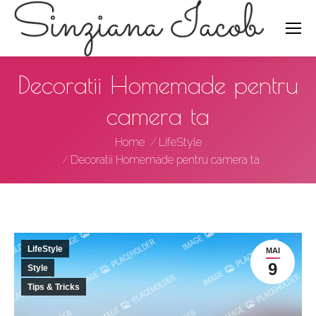
Search:
Decoratii Homemade pentru
camera ta
You are here:
Home
LifeStyle
Decoratii Homemade pentru camera ta
LifeStyle
MAI
9
Style
Tips & Tricks