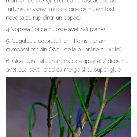
morman de crengi, cred că au fost aduse de
furtună, anyway, îmi pare bine că nu am fost
nevoită să rup dintr-un copac).
4. Vopsea ( orice culoare aveți/vă place)
5. Guguloaie colorate Pom-Poms ( le-am
cumpărat tot din Obor, de la o librărie cu 10 lei)
6. Glue Gun ( silicon încins care lipește) / dacă nu
aveți așa ceva, cred că merge și cu super glue.