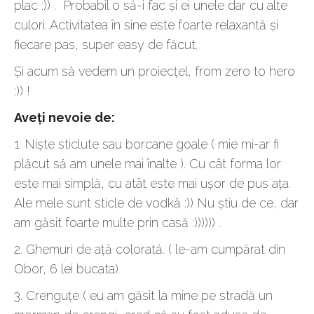
plac :)) . Probabil o să-i fac și ei unele dar cu alte
culori. Activitatea în sine este foarte relaxantă și
fiecare pas, super easy de făcut.
Și acum să vedem un proiecțel, from zero to hero
:)) !
Aveți nevoie de:
1. Niște sticlute sau borcane goale ( mie mi-ar fi
plăcut să am unele mai înalte ). Cu cât forma lor
este mai simplă, cu atât este mai ușor de pus ața.
Ale mele sunt sticle de vodkă :)) Nu știu de ce, dar
am găsit foarte multe prin casă :)))))) .
2. Ghemuri de ață colorată. ( le-am cumpărat din
Obor, 6 lei bucata)
3. Crenguțe ( eu am găsit la mine pe stradă un