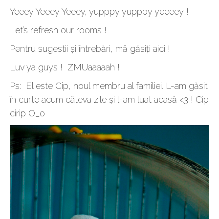
Yeeey Yeeey Yeeey, yupppy yupppy yeeeey !
Let’s refresh our rooms !
Pentru sugestii și întrebări, mă găsiți aici !
Luv ya guys ! ZMUaaaaah !
Ps: El este Cip, noul membru al familiei. L-am găsit
în curte acum câteva zile și l-am luat acasă <3 ! Cip
cirip O_o