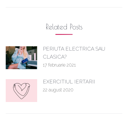
post:
Related Posts
PERIUTA ELECTRICA SAU
CLASICA?
17 februarie 2021
EXERCITIUL IERTARII
22 august 2020