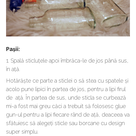
Pașii:
1. Spală sticluțele apoi îmbrăca-le de jos până sus,
în ață.
Hotărăște ce parte a sticlei o să stea cu spatele și
acolo pune lipici în partea de jos, pentru a lipi firul
de ață. În partea de sus, unde sticla se curbează
mi-a fost mai greu căci a trebuit să folosesc glue
gun-ul pentru a lipi fiecare rând de ață, deaceea va
sfătuiesc să alegeți sticle sau borcane cu design
super simplu.