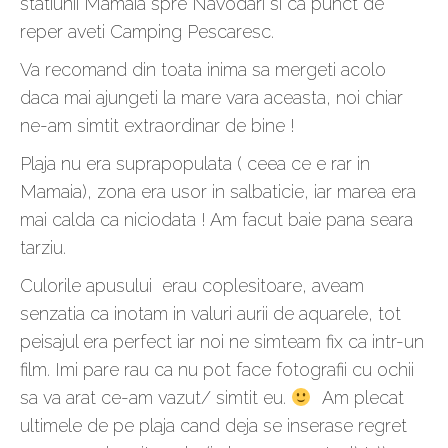
statiunii Mamaia spre Navodari si ca punct de
reper aveti Camping Pescaresc.
Va recomand din toata inima sa mergeti acolo
daca mai ajungeti la mare vara aceasta, noi chiar
ne-am simtit extraordinar de bine !
Plaja nu era suprapopulata ( ceea ce e rar in
Mamaia), zona era usor in salbaticie, iar marea era
mai calda ca niciodata ! Am facut baie pana seara
tarziu.
Culorile apusului erau coplesitoare, aveam
senzatia ca inotam in valuri aurii de aquarele, tot
peisajul era perfect iar noi ne simteam fix ca intr-un
film. Imi pare rau ca nu pot face fotografii cu ochii
sa va arat ce-am vazut/ simtit eu.
Am plecat
ultimele de pe plaja cand deja se inserase regret