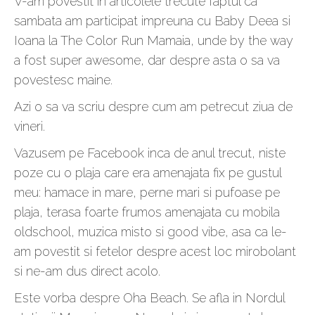
V-am povestit in articolele trecute faptul ca
sambata am participat impreuna cu Baby Deea si
Ioana la The Color Run Mamaia, unde by the way
a fost super awesome, dar despre asta o sa va
povestesc maine.
Azi o sa va scriu despre cum am petrecut ziua de
vineri.
Vazusem pe Facebook inca de anul trecut, niste
poze cu o plaja care era amenajata fix pe gustul
meu: hamace in mare, perne mari si pufoase pe
plaja, terasa foarte frumos amenajata cu mobila
oldschool, muzica misto si good vibe, asa ca le-
am povestit si fetelor despre acest loc mirobolant
si ne-am dus direct acolo.
Este vorba despre Oha Beach. Se afla in Nordul