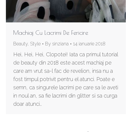
Machiaj Cu Lacrimi De Fericire
Beauty
,
Style
By
sinziana
14 ianuarie 2018
Hei, Hei, Hei, Clopotei! Iata ca primul tutorial
de beauty din 2018 este acest machiaj pe
care am vrut sa-l fac de revelion, insa nu a
fost timpul potrivit pentru el atunci. Poate e
semn, ca singurele lacrimi pe care sa le aveti
in noul an, sa fie lacrimi din glitter si sa curga
doar atunci…