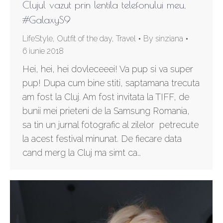
Clujul vazut prin lentila telefonului meu,
#GalaxyS9
LifeStyle
,
Outfit of the day
,
Travel
By
sinziana
6 iunie 2018
Hei, hei, hei dovleceeei! Va pup si va super
pup! Dupa cum bine stiti, saptamana trecuta
am fost la Cluj. Am fost invitata la TIFF, de
bunii mei prieteni de la Samsung Romania,
sa tin un jurnal fotografic al zilelor petrecute
la acest festival minunat. De fiecare data
cand merg la Cluj ma simt ca…