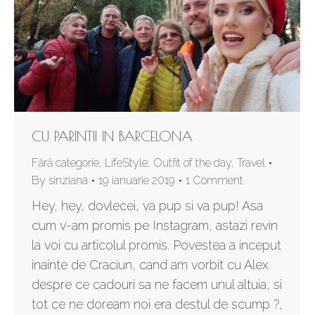
CU PARINTII IN BARCELONA
Fără categorie
,
LifeStyle
,
Outfit of the day
,
Travel
By
sinziana
19 ianuarie 2019
1 Comment
Hey, hey, dovlecei, va pup si va pup! Asa
cum v-am promis pe Instagram, astazi revin
la voi cu articolul promis. Povestea a inceput
inainte de Craciun, cand am vorbit cu Alex
despre ce cadouri sa ne facem unul altuia, si
tot ce ne doream noi era destul de scump ?,