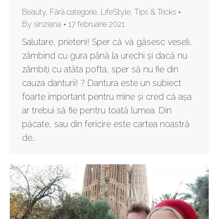
Beauty
,
Fără categorie
,
LifeStyle
,
Tips & Tricks
By
sinziana
17 februarie 2021
Salutare, prieteni! Sper că vă găsesc veseli,
zâmbind cu gura până la urechi și dacă nu
zâmbiți cu atâta pofta, sper să nu fie din
cauza danturii! ? Dantura este un subiect
foarte important pentru mine și cred că așa
ar trebui să fie pentru toată lumea. Din
păcate, sau din fericire este cartea noastră
de…