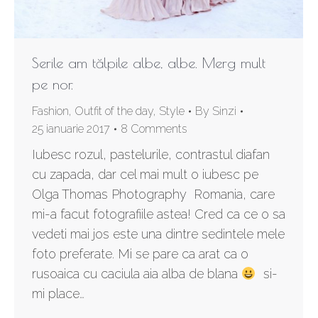
Serile am tălpile albe, albe. Merg mult
pe nor.
Fashion
,
Outfit of the day
,
Style
By
Sinzi
25 ianuarie 2017
8 Comments
Iubesc rozul, pastelurile, contrastul diafan
cu zapada, dar cel mai mult o iubesc pe
Olga Thomas Photography Romania, care
mi-a facut fotografiile astea! Cred ca ce o sa
vedeti mai jos este una dintre sedintele mele
foto preferate. Mi se pare ca arat ca o
rusoaica cu caciula aia alba de blana
si-
mi place…