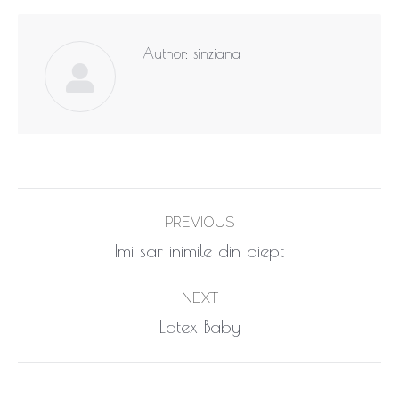
Author:
sinziana
Post
PREVIOUS
navigation
Previous
Imi sar inimile din piept
post:
NEXT
Next
Latex Baby
post: