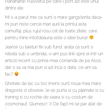
Hahahaha! Puloverul pe care-l port azi este unul
dintre ele.
Mi s-a parut mie ca sunt o mare gangsterita daca-
mi pun niste cercei mari aurii la printul asta
camuflaj, plus rujul rosu cel de toate zilele, care
pentru mine intotdeauna este o idee buna!
Jeansii cu taieturi fix sub fund, arata ca sunt o
rebela sub o umbrela, v-am pus link spre ei intr-un
articol recent cu prima mea comanda de pe Asos,
dar o sa va mai pun si azi inca o data, ce-am sa
fac?
Ghetele de lac cu toc imens sunt noua mea mare
dragoste si obsesie, le-as purta si cu pijamale si cu
trening si cu rochie de seara si cu costum de
cosmonaut. Glumesc! :)) De fapt mi se par atat de