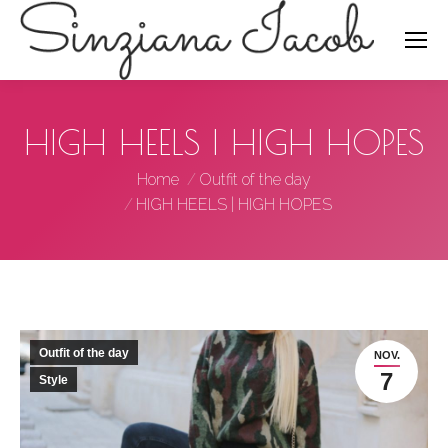
Search:
HIGH HEELS | HIGH HOPES
You are here:
Home
Outfit of the day
HIGH HEELS | HIGH HOPES
Outfit of the day
NOV.
7
Style