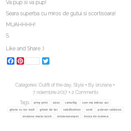
Va pup si va pup!
Seara superba cu miros de gutui si scortisoara!
MUAHHHH!
S.
Like and Share :)
Facebook
Pinterest
Twitter
Categories:
Outfit of the day
,
Style
By
sinziana
7 noiembrie 2017
2 Comments
Tags:
army print
asos
camuflaj
cum ma imbrac azi
ghete cu toc inalt
ghete de lac
nakdfashion
ootd
pulover calduros
sinziana maria iacob
sinzianasooper
tinuta de toamna