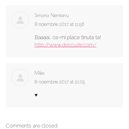
Simona Nemtanu
says:
8 noiembrie 2017 at 11:56
Baaaai, ce-mi place tinuta ta!
http://www.descude.com/
Milex
says:
8 noiembrie 2017 at 21:05
♥
Comments are closed.