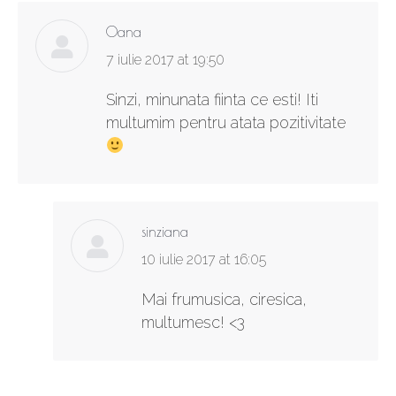
Oana
says:
7 iulie 2017 at 19:50
Sinzi, minunata fiinta ce esti! Iti
multumim pentru atata pozitivitate
sinziana
says:
10 iulie 2017 at 16:05
Mai frumusica, ciresica,
multumesc! <3