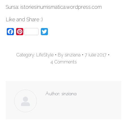
Sursa: istoriesinumismatica.wordpress.com
Like and Share :)
Facebook
Pinterest
Twitter
Category:
LifeStyle
By
sinziana
7 iulie 2017
4 Comments
Author:
sinziana