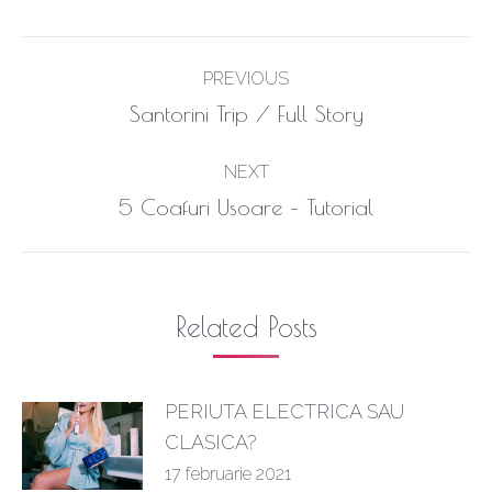
Post
PREVIOUS
navigation
Previous
Santorini Trip / Full Story
post:
NEXT
Next
5 Coafuri Usoare – Tutorial
post:
Related Posts
PERIUTA ELECTRICA SAU
CLASICA?
17 februarie 2021