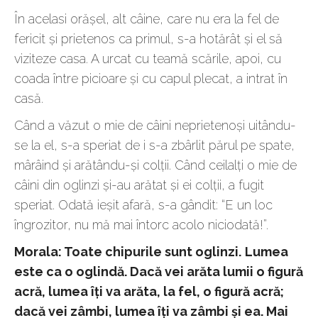
În acelasi orăşel, alt câine, care nu era la fel de
fericit şi prietenos ca primul, s-a hotărât şi el să
viziteze casa. A urcat cu teamă scările, apoi, cu
coada între picioare şi cu capul plecat, a intrat în
casă.
Când a văzut o mie de câini neprietenoşi uitându-
se la el, s-a speriat de i s-a zbârlit părul pe spate,
mârâind şi arătându-şi colţii. Când ceilalţi o mie de
câini din oglinzi şi-au arătat şi ei colţii, a fugit
speriat. Odată ieşit afară, s-a gândit: “E un loc
îngrozitor, nu mă mai întorc acolo niciodată!”.
Morala: Toate chipurile sunt oglinzi.
Lumea
este ca o oglindă. Dacă vei arăta lumii o figură
acră, lumea îţi va arăta, la fel, o figură acră;
dacă vei zâmbi, lumea îţi va zâmbi şi ea. Mai