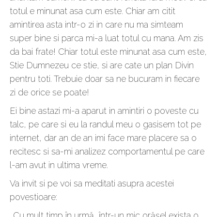
totul e minunat asa cum este. Chiar am citit
amintirea asta intr-o zi in care nu ma simteam
super bine si parca mi-a luat totul cu mana. Am zis
da bai frate! Chiar totul este minunat asa cum este,
Stie Dumnezeu ce stie, si are cate un plan Divin
pentru toti. Trebuie doar sa ne bucuram in fiecare
zi de orice se poate!
Ei bine astazi mi-a aparut in amintiri o poveste cu
talc, pe care si eu la randul meu o gasisem tot pe
internet, dar an de an imi face mare placere sa o
recitesc si sa-mi analizez comportamentul pe care
l-am avut in ultima vreme.
Va invit si pe voi sa meditati asupra acestei
povestioare:
„Cu mult timp în urmă, într-un mic orăşel exista o