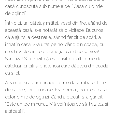
casă cunoscută sub numele de “Casa cu o mie
de oglinzi”.
Într-o zi, un căţeluş mititel, vesel din fire, aflând de
această casă, s-a hotărât să o viziteze. Bucuros
că a ajuns la destinaţie, sărind fericit pe scări, a
intrat în casă. S-a uitat pe hol dând din coadă, cu
urechiuşele ciulite de emoţie, când ce să vezi!
Surpriză! S-a trezit că era privit de alti o mie de
căţeluşi fericiți şi prietenoşi care dădeau din coadă
ca şi el.
A zâmbit şi a primit înapoi o mie de zâmbete, la fel
de calde şi prietenoase. Era normal, doar era casa
celor o mie de oglinzi. Când a plecat, s-a gândit:
“Este un loc minunat. Mă voi întoarce să-l vizitez şi
altădată!”.