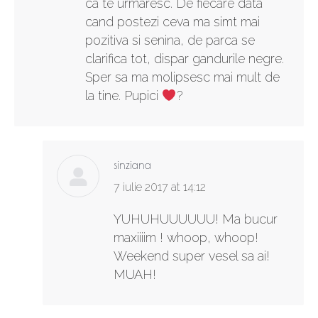
ca te urmaresc. De fiecare data
cand postezi ceva ma simt mai
pozitiva si senina, de parca se
clarifica tot, dispar gandurile negre.
Sper sa ma molipsesc mai mult de
la tine. Pupici
?
sinziana
says:
7 iulie 2017 at 14:12
YUHUHUUUUUU! Ma bucur
maxiiiim ! whoop, whoop!
Weekend super vesel sa ai!
MUAH!