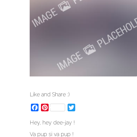
Like and Share :)
Facebook
Pinterest
Twitter
Hey, hey dee-jay !
Va pup si va pup !