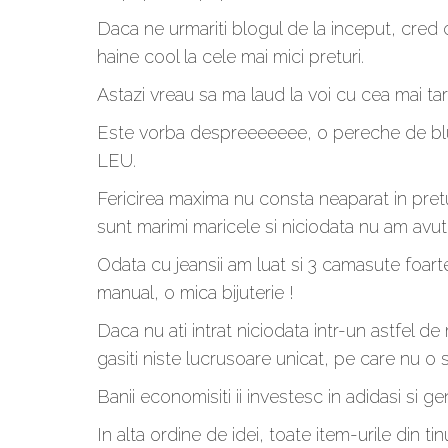
Daca ne urmariti blogul de la inceput, cred
haine cool la cele mai mici preturi.
Astazi vreau sa ma laud la voi cu cea mai ta
Este vorba despreeeeeee, o pereche de blugi
LEU.
Fericirea maxima nu consta neaparat in pretul
sunt marimi maricele si niciodata nu am avut 
Odata cu jeansii am luat si 3 camasute foarte
manual, o mica bijuterie !
Daca nu ati intrat niciodata intr-un astfel de
gasiti niste lucrusoare unicat, pe care nu o 
Banii economisiti ii investesc in adidasi si ge
In alta ordine de idei, toate item-urile din ti