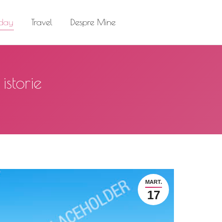
el
Despre Mine
Search:
 day
Travel
Despre Mine
Search:
istorie
MART.
17