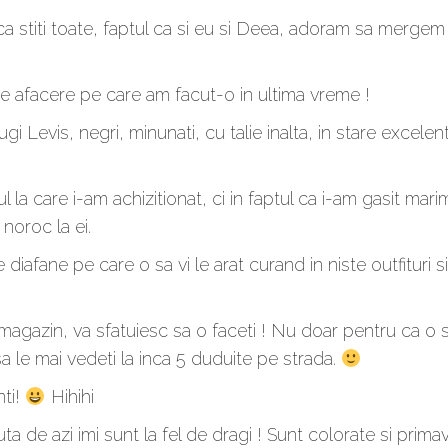
 ca stiti toate, faptul ca si eu si Deea, adoram sa me
re afacere pe care am facut-o in ultima vreme !
 Levis, negri, minunati, cu talie inalta, in stare excele
 la care i-am achizitionat, ci in faptul ca i-am gasit mar
noroc la ei.
 diafane pe care o sa vi le arat curand in niste outfituri
 magazin, va sfatuiesc sa o faceti ! Nu doar pentru ca o s
sa le mai vedeti la inca 5 duduite pe strada.
nti!
Hihihi
nuta de azi imi sunt la fel de dragi ! Sunt colorate si prim