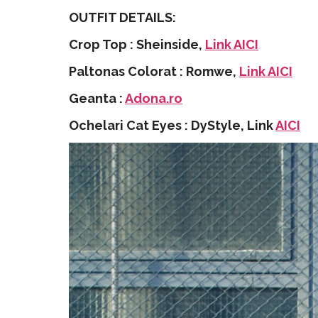
OUTFIT DETAILS:
Crop Top : Sheinside,
Link AICI
Paltonas Colorat : Romwe,
Link AICI
Geanta :
Adona.ro
Ochelari Cat Eyes : DyStyle, Link
AICI