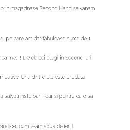
rgem prin magazinase Second Hand sa vanam
nta, pe care am dat fabuloasa suma de 1
imea mea ! De obicei blugii in Second-uri
 simpatice. Una dintre ele este brodata
a salvati niste bani, dar si pentru ca o sa
avaratice, cum v-am spus de ieri !