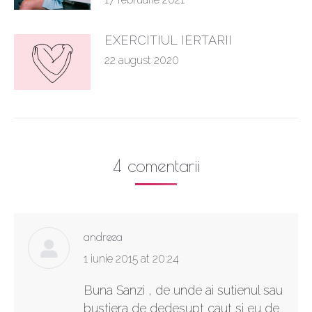
EXERCITIUL IERTARII
22 august 2020
4 comentarii
andreea
says:
1 iunie 2015 at 20:24
Buna Sanzi , de unde ai sutienul sau
bustiera de dedesupt caut si eu de