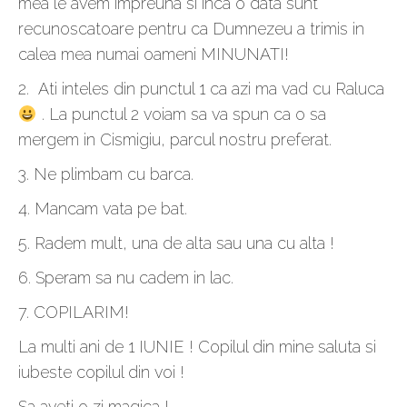
mea le avem impreuna si inca o data sunt
recunoscatoare pentru ca Dumnezeu a trimis in
calea mea numai oameni MINUNATI!
2. Ati inteles din punctul 1 ca azi ma vad cu Raluca
. La punctul 2 voiam sa va spun ca o sa
mergem in Cismigiu, parcul nostru preferat.
3. Ne plimbam cu barca.
4. Mancam vata pe bat.
5. Radem mult, una de alta sau una cu alta !
6. Speram sa nu cadem in lac.
7. COPILARIM!
La multi ani de 1 IUNIE ! Copilul din mine saluta si
iubeste copilul din voi !
Sa aveti o zi magica !