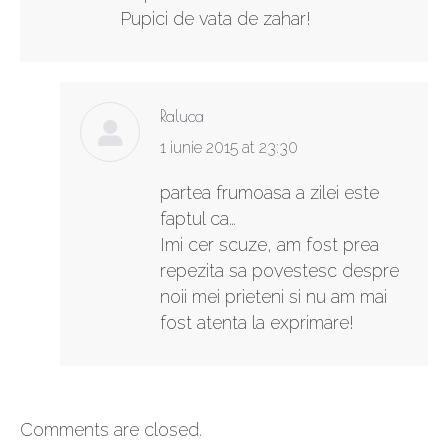
Pupici de vata de zahar!
Raluca
says:
1 iunie 2015 at 23:30
partea frumoasa a zilei este
faptul ca…
Imi cer scuze, am fost prea
repezita sa povestesc despre
noii mei prieteni si nu am mai
fost atenta la exprimare!
Comments are closed.