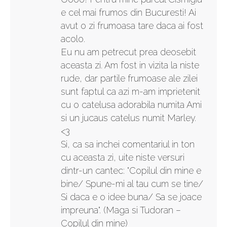
e cel mai frumos din Bucuresti! Ai
avut o zi frumoasa tare daca ai fost
acolo.
Eu nu am petrecut prea deosebit
aceasta zi. Am fost in vizita la niste
rude, dar partile frumoase ale zilei
sunt faptul ca azi m-am imprietenit
cu o catelusa adorabila numita Ami
si un jucaus catelus numit Marley.
<3
Si, ca sa inchei comentariul in ton
cu aceasta zi, uite niste versuri
dintr-un cantec: "Copilul din mine e
bine/ Spune-mi al tau cum se tine/
Si daca e o idee buna/ Sa se joace
impreuna". (Maga si Tudoran –
Copilul din mine)