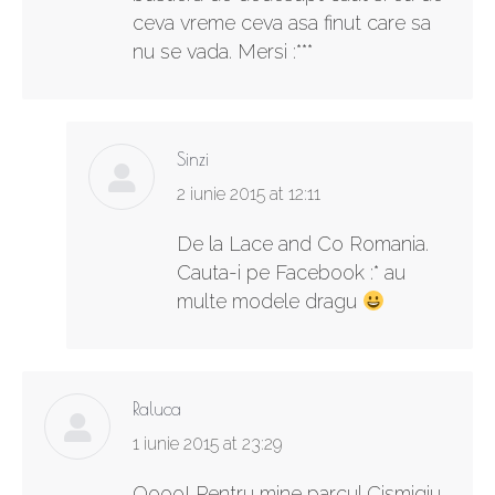
ceva vreme ceva asa finut care sa
nu se vada. Mersi :***
Sinzi
says:
2 iunie 2015 at 12:11
De la Lace and Co Romania.
Cauta-i pe Facebook :* au
multe modele dragu
Raluca
says:
1 iunie 2015 at 23:29
Oooo! Pentru mine parcul Cismigiu