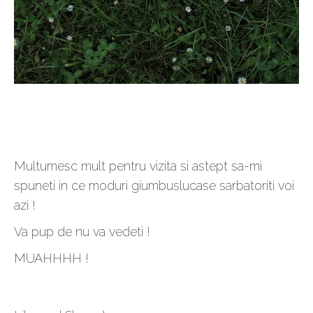
Multumesc mult pentru vizita si astept sa-mi
spuneti in ce moduri giumbuslucase sarbatoriti voi
azi !
Va pup de nu va vedeti !
MUAHHHH !