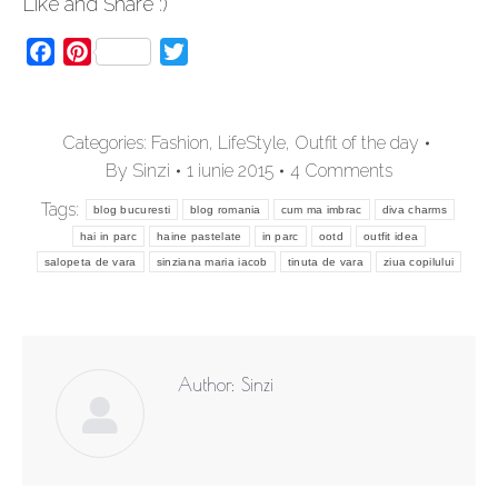
Like and Share :)
Facebook
Pinterest
Twitter
Categories:
Fashion
,
LifeStyle
,
Outfit of the day
By
Sinzi
1 iunie 2015
4 Comments
Tags:
blog bucuresti
blog romania
cum ma imbrac
diva charms
hai in parc
haine pastelate
in parc
ootd
outfit idea
salopeta de vara
sinziana maria iacob
tinuta de vara
ziua copilului
Author:
Sinzi