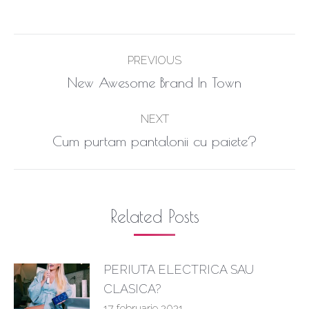
Post
PREVIOUS
navigation
Previous
New Awesome Brand In Town
post:
NEXT
Next
Cum purtam pantalonii cu paiete?
post:
Related Posts
PERIUTA ELECTRICA SAU
CLASICA?
17 februarie 2021