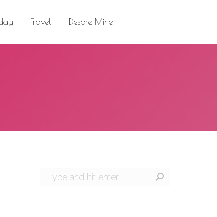
el
Despre Mine
Search:
 day
Travel
Despre Mine
Search:
Search: