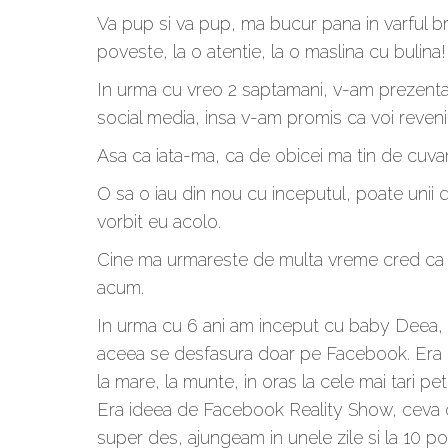
Va pup si va pup, ma bucur pana in varful braz
poveste, la o atentie, la o maslina cu bulina!
In urma cu vreo 2 saptamani, v-am prezentat 
social media, insa v-am promis ca voi reveni s
Asa ca iata-ma, ca de obicei ma tin de cuva
O sa o iau din nou cu inceputul, poate unii d
vorbit eu acolo.
Cine ma urmareste de multa vreme cred ca sti
acum.
In urma cu 6 ani am inceput cu baby Deea, 
aceea se desfasura doar pe Facebook. Era o
la mare, la munte, in oras la cele mai tari pet
Era ideea de Facebook Reality Show, ceva ce
super des, ajungeam in unele zile si la 10 po