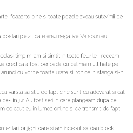
te, foaaarte bine si toate pozele aveau sute/mii de
a postari pe zi, cate erau negative. Va spun eu,
 acelasi timp m-am si simtit in toate felurile. Treceam
c. Aia cred ca a fost perioada cu cel mai mult hate pe
 arunci cu vorbe foarte urate si ironice in stanga si-n
ea varsta sa stiu de fapt cine sunt cu adevarat si cat
e ce-i in jur. Au fost seri in care plangeam dupa ce
m ce caut eu in lumea online si ce transmit de fapt
entariilor jignitoare si am inceput sa dau block.