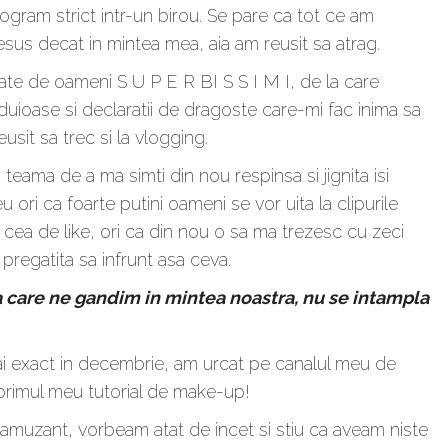
ogram strict intr-un birou. Se pare ca tot ce am
esus decat in mintea mea, aia am reusit sa atrag.
tate de oameni S U P E R BI S S I M I, de la care
uioase si declaratii de dragoste care-mi fac inima sa
sit sa trec si la vlogging.
ma de a ma simti din nou respinsa si jignita isi
ori ca foarte putini oameni se vor uita la clipurile
a cea de like, ori ca din nou o sa ma trezesc cu zeci
regatita sa infrunt asa ceva.
a care ne gandim in mintea noastra, nu se intampla
mai exact in decembrie, am urcat pe canalul meu de
 primul meu tutorial de make-up!
amuzant, vorbeam atat de incet si stiu ca aveam niste