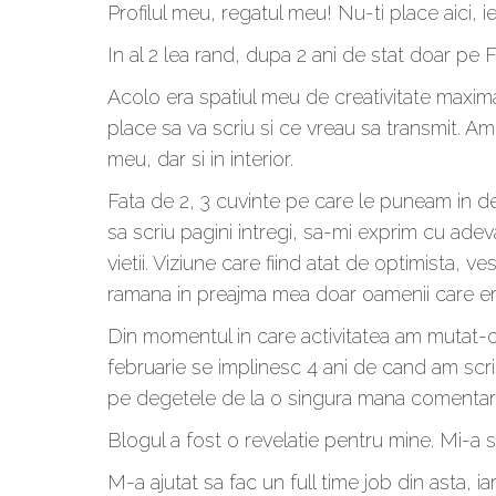
Profilul meu, regatul meu! Nu-ti place aici, ies
In al 2 lea rand, dupa 2 ani de stat doar pe
Acolo era spatiul meu de creativitate maxima
place sa va scriu si ce vreau sa transmit. Am
meu, dar si in interior.
Fata de 2, 3 cuvinte pe care le puneam in d
sa scriu pagini intregi, sa-mi exprim cu ade
vietii. Viziune care fiind atat de optimista, v
ramana in preajma mea doar oamenii care emp
Din momentul in care activitatea am mutat-o 
februarie se implinesc 4 ani de cand am scri
pe degetele de la o singura mana comentariil
Blogul a fost o revelatie pentru mine. Mi-a 
M-a ajutat sa fac un full time job din asta, i