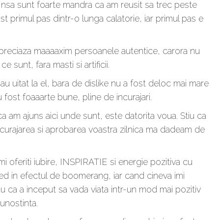
)) Insa sunt foarte mandra ca am reusit sa trec peste
ost primul pas dintr-o lunga calatorie, iar primul pas e
a apreciaza maaaaxim persoanele autentice, carora nu
e sunt, fara masti si artificii.
u uitat la el, bara de dislike nu a fost deloc mai mare
u fost foaaarte bune, pline de incurajari.
ca am ajuns aici unde sunt, este datorita voua. Stiu ca
incurajarea si aprobarea voastra zilnica ma dadeam de
mi oferiti iubire, INSPIRATIE si energie pozitiva cu
cred in efectul de boomerang, iar cand cineva imi
au ca a inceput sa vada viata intr-un mod mai pozitiv
unostinta.