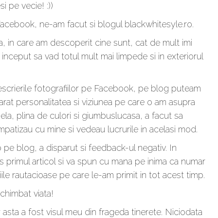
i pe vecie! :))
 Facebook, ne-am facut si blogul blackwhitesyle.ro.
, in care am descoperit cine sunt, cat de mult imi
 inceput sa vad totul mult mai limpede si in exteriorul
escrierile fotografiilor pe Facebook, pe blog puteam
varat personalitatea si viziunea pe care o am asupra
esela, plina de culori si giumbuslucasa, a facut sa
atizau cu mine si vedeau lucrurile in acelasi mod.
pe blog, a disparut si feedback-ul negativ. In
s primul articol si va spun cu mana pe inima ca numar
e rautacioase pe care le-am primit in tot acest timp.
schimbat viata!
ar asta a fost visul meu din frageda tinerete. Niciodata