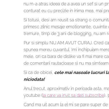
nu m-a atras ideea de a avea un sef si un pr
conturat eu cu precizie in inima mea, mai pr
Si totusi, desi am reusit sa strang o comuni
primesc zilnic mesaje emotionante, cuvinte d
tremure, timp de 3 ani de blogging, nu am reu
Pur si simplu NU AM AVUT CURAJ. Cred ca tea
spunea mereu cuvantul. Imi inchipuiam mereu 
mele, ori ca bara de dislike va fi mai mare c
de comentarii rautacioase si nu ma simteam p
Si ca de obicei,
cele mai nasoale lucruri l
niciodata!
Anul trecut, aproximativ in perioada asta, 
youtube (
la care va invit sa dati subscribe
),
Cand ma uit acum la el mi se pare super de 