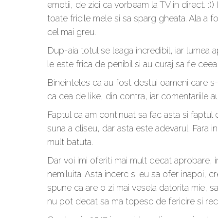
emotii, de zici ca vorbeam la TV in direct. :
toate fricile mele si sa sparg gheata. Ala a f
cel mai greu.
Dup-aia totul se leaga incredibil, iar lume
le este frica de penibil si au curaj sa fie ceea c
Bineinteles ca au fost destui oameni care s-a
ca cea de like, din contra, iar comentariile a
Faptul ca am continuat sa fac asta si faptul 
suna a cliseu, dar asta este adevarul. Fara 
mult batuta.
Dar voi imi oferiti mai mult decat aprobare, i
nemiluita. Asta incerc si eu sa ofer inapoi, 
spune ca are o zi mai vesela datorita mie, s
nu pot decat sa ma topesc de fericire si rec