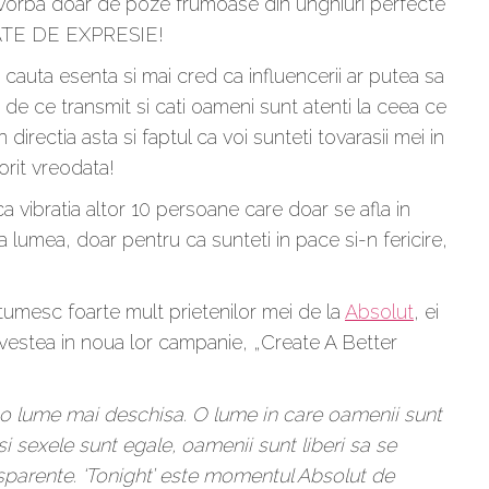
 vorba doar de poze frumoase din unghiuri perfecte
TATE DE EXPRESIE!
cauta esenta si mai cred ca influencerii ar putea sa
i de ce transmit si cati oameni sunt atenti la ceea ce
irectia asta si faptul ca voi sunteti tovarasii mei in
orit vreodata!
ica vibratia altor 10 persoane care doar se afla in
 lumea, doar pentru ca sunteti in pace si-n fericire,
ultumesc foarte mult prietenilor mei de la
Absolut
, ei
estea in noua lor campanie, „Create A Better
 o lume mai deschisa. O lume in care oamenii sunt
si sexele sunt egale, oamenii sunt liberi sa se
nsparente. ‘Tonight’ este momentul Absolut de