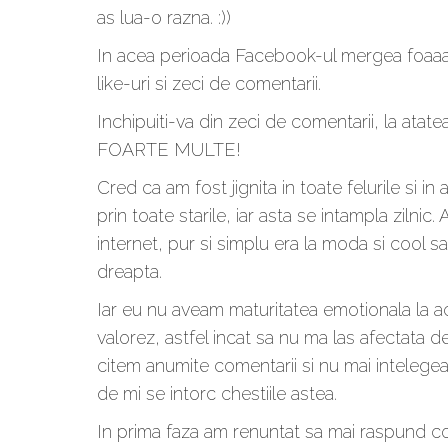
as lua-o razna. :))
In acea perioada Facebook-ul mergea foaaar
like-uri si zeci de comentarii.
Inchipuiti-va din zeci de comentarii, la atate
FOARTE MULTE!
Cred ca am fost jignita in toate felurile si in
prin toate starile, iar asta se intampla zilni
internet, pur si simplu era la moda si cool sa
dreapta.
Iar eu nu aveam maturitatea emotionala la ac
valorez, astfel incat sa nu ma las afectata d
citem anumite comentarii si nu mai intelegea
de mi se intorc chestiile astea.
In prima faza am renuntat sa mai raspund com