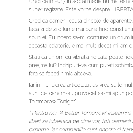
Cred ca in 2017 in social media nu mai este
super regizate. Este vorba despre LIBER
Cred ca oamenii cauta dincolo de aparente, 
faca zi de zi o lume mai buna fiind constient
spun ei. Eu incerc sa-mi conturez un drum in d
aceasta calatorie, e mai mult decat mi-am d
Stiati ca un om cu vibratia ridicata poate rid
preajma lui? Inchipuiti-va cum puteti schimba
fara sa faceti nimic altceva.
Iar in incheierea articolului, as vrea sa le m
sunt cei care m-au provocat sa-mi spun pov
Tommorow Tonight”.
” Pentru noi, ‘A Better Tomorrow’ inseamna
liberi sa iubeasca pe cine vor, toti oamenii 
exprime, iar companiile sunt oneste si tra