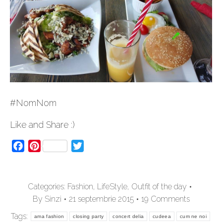
#NomNom
Like and Share :)
Facebook
Pinterest
Twitter
Categories:
Fashion
,
LifeStyle
,
Outfit of the day
By
Sinzi
21 septembrie 2015
19 Comments
Tags:
ama fashion
closing party
concert delia
cudeea
cum ne noi