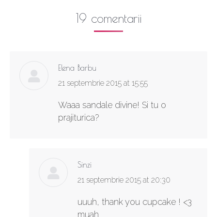
19 comentarii
Elena Barbu
says:
21 septembrie 2015 at 15:55
Waaa sandale divine! Si tu o
prajiturica?
Sinzi
says:
21 septembrie 2015 at 20:30
uuuh, thank you cupcake ! <3
muah