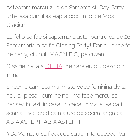
Asteptam mereu ziua de Sambata si Day Party-
urile, asa cum il asteapta copiii mici pe Mos
Craciun!
La fel o sa fac si saptamana asta, pentru ca pe 26
Septembrie o sa fie Closing Party! Dar nu orice fel
de party, ci unul….MAGNIFIC, pe cuvant!
O sa fie invitata
DELIA
, pe care eu o iubesc din
inima.
Sincer, e cam cea mai misto voce feminina de la
noi, iar piesa ” cum ne noi” ma face mereu sa
dansez in taxi, in casa, in cada, in vizite, va dati
seama Live, cred ca ma urc pe scena langa ea.
ABIA ASTEPT, ABIA ASTEPT!
#DaMama, o sa fieeeeee superrr tareeeeee! Va