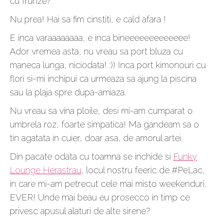
cu frunze?
Nu prea! Hai sa fim cinstiti, e cald afara !
E inca varaaaaaaaa, e inca bineeeeeeeeeeeee!
Ador vremea asta, nu vreau sa port bluza cu
maneca lunga, niciodata! :)) Inca port kimonouri cu
flori si-mi inchipui ca urmeaza sa ajung la piscina
sau la plaja spre dupa-amiaza.
Nu vreau sa vina ploile, desi mi-am cumparat o
umbrela roz, foarte simpatica! Ma gandeam sa o
tin agatata in cuier, doar asa, de amorul artei.
Din pacate odata cu toamna se inchide si
Funky
Lounge Herastrau
, locul nostru feeric de #PeLac,
in care mi-am petrecut cele mai misto weekenduri,
EVER! Unde mai beau eu prosecco in timp ce
privesc apusul alaturi de alte sirene?