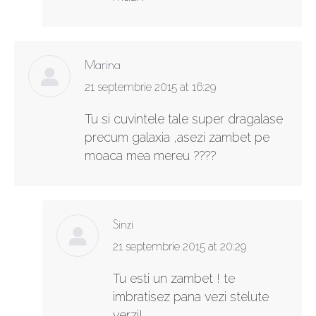
Marina
says:
21 septembrie 2015 at 16:29
Tu si cuvintele tale super dragalase
precum galaxia ,asezi zambet pe
moaca mea mereu ????
Sinzi
says:
21 septembrie 2015 at 20:29
Tu esti un zambet ! te
imbratisez pana vezi stelute
verzi!