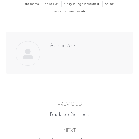
da mama
delia live
funky lounge herastrau
pe lac
sinziana maria iacob
Author:
Sinzi
Post
PREVIOUS
navigation
Previous
Back to School
post:
NEXT