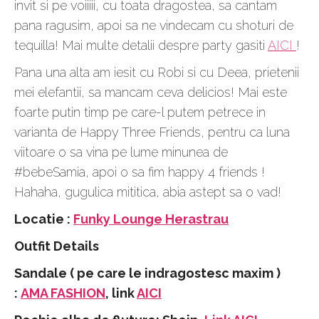
invit si pe voiiiii, cu toata dragostea, sa cantam
pana ragusim, apoi sa ne vindecam cu shoturi de
tequilla! Mai multe detalii despre party gasiti
AICI
!
Pana una alta am iesit cu Robi si cu Deea, prietenii
mei elefantii, sa mancam ceva delicios! Mai este
foarte putin timp pe care-l putem petrece in
varianta de Happy Three Friends, pentru ca luna
viitoare o sa vina pe lume minunea de
#bebeSamia, apoi o sa fim happy 4 friends !
Hahaha, gugulica mititica, abia astept sa o vad!
Locatie :
Funky Lounge Herastrau
Outfit Details
Sandale ( pe care le indragostesc maxim )
:
AMA FASHION
, link
AICI