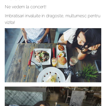
Ne vedem la concert!
Imbratisari invaluite in dragoste, multumesc pentru
vizita!