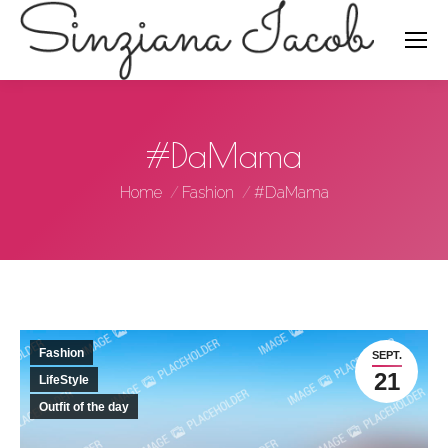
Search:
#DaMama
You are here:
Home
Fashion
#DaMama
Fashion
SEPT.
21
LifeStyle
Outfit of the day