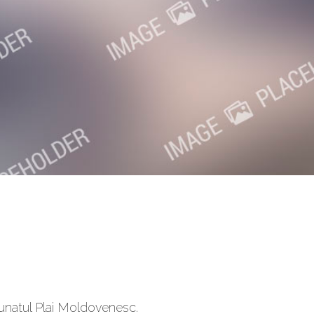
unatul Plai Moldovenesc.