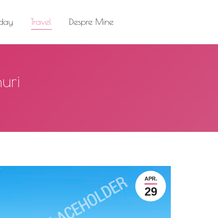
el
Despre Mine
Search:
 day
Travel
Despre Mine
Search:
uri
APR.
29