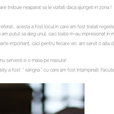
e trebuie neaparat sa le vizitati daca ajungeti in zona !
ferat, acesta a fost locul in care am fost tratati regeste
u am putut sa aleg unul, caci toate m-au impresionat in 
arte important, caci pentru fiecare vin, am servit o alta 
 nu servesti si o masa pe masura!
ely a fost ” sangria ” cu care am fost intampinati. Facuta 