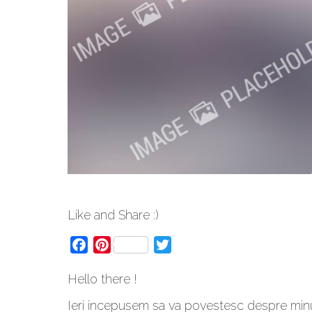
Like and Share :)
Facebook
Pinterest
Twitter
Hello there !
Ieri incepusem sa va povestesc despre min