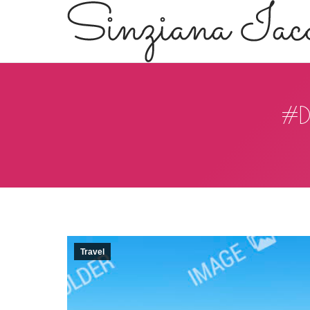
#D
Travel