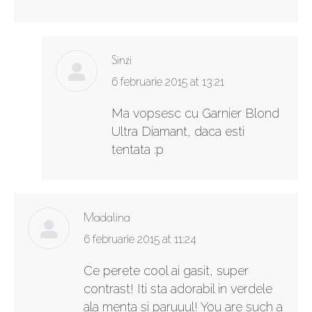
Sinzi
says:
6 februarie 2015 at 13:21
Ma vopsesc cu Garnier Blond
Ultra Diamant, daca esti
tentata :p
Madalina
says:
6 februarie 2015 at 11:24
Ce perete cool ai gasit, super
contrast! Iti sta adorabil in verdele
ala menta si paruuul! You are such a