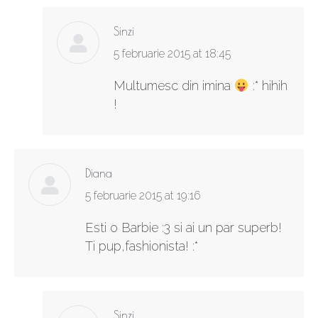
Sinzi
says:
5 februarie 2015 at 18:45
Multumesc din imina
:* hihih
!
Diana
says:
5 februarie 2015 at 19:16
Esti o Barbie :3 si ai un par superb!
Ti pup,fashionista! :*
Sinzi