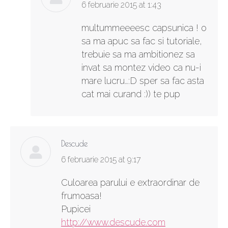
says:
6 februarie 2015 at 1:43
multummeeeesc capsunica ! o
sa ma apuc sa fac si tutoriale,
trebuie sa ma ambitionez sa
invat sa montez video ca nu-i
mare lucru…:D sper sa fac asta
cat mai curand :)) te pup
Descude
says:
6 februarie 2015 at 9:17
Culoarea parului e extraordinar de
frumoasa!
Pupicei
http://www.descude.com