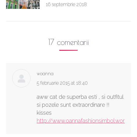
16 septembrie 2018
17 comentarii
woanna
says:
5 februarie 2015 at 18:40
aww cat de superba esti , si outfitul
si pozele sunt extraordinare !!
kisses
http://www.oannafashionsimbol.wordpr