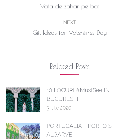
navigation
Previous
Vata de zahar pe bat
post:
NEXT
Next
Gift Ideas for Valentines Day
post:
Related Posts
10 LOCURI #MustSee IN
BUCURESTI
3 iulie 2020
PORTUGALIA – PORTO SI
ALGARVE