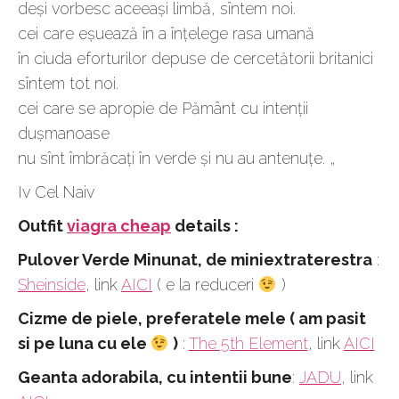
deși vorbesc aceeași limbă, sîntem noi.
cei care eșuează în a înțelege rasa umană
în ciuda eforturilor depuse de cercetătorii britanici
sîntem tot noi.
cei care se apropie de Pământ cu intenții
dușmanoase
nu sînt îmbrăcați în verde și nu au antenuțe. „
Iv Cel Naiv
Outfit
viagra cheap
details :
Pulover Verde Minunat, de miniextraterestra
:
Sheinside
, link
AICI
( e la reduceri
)
Cizme de piele, preferatele mele ( am pasit
si pe luna cu ele
)
:
The 5th Element
, link
AICI
Geanta adorabila, cu intentii bune
:
JADU
, link