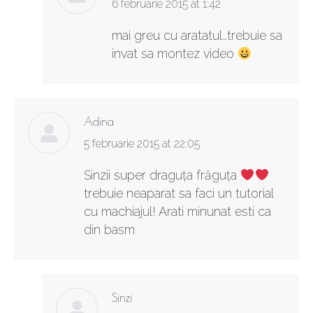
says:
6 februarie 2015 at 1:42
mai greu cu aratatul…trebuie sa
invat sa montez video
Adina
says:
5 februarie 2015 at 22:05
Sinzii super draguța frăguța
trebuie neaparat sa faci un tutorial
cu machiajul! Arati minunat esti ca
din basm
Sinzi