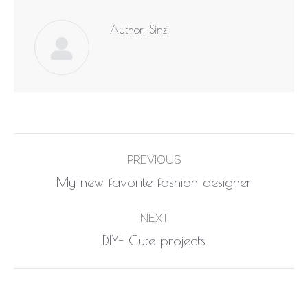
Author:
Sinzi
Post
PREVIOUS
navigation
Previous
My new favorite fashion designer
post:
NEXT
Next
DIY- Cute projects
post: