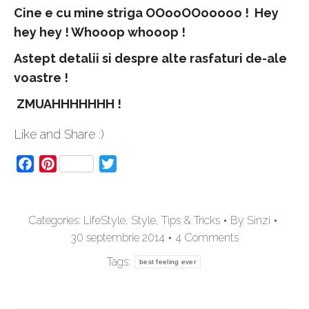
Cine e cu mine striga OOooOOooooo ! Hey
hey hey ! Whooop whooop !
Astept detalii si despre alte rasfaturi de-ale
voastre !
ZMUAHHHHHHH !
Like and Share :)
Facebook
Pinterest
Twitter
Categories:
LifeStyle
,
Style
,
Tips & Tricks
By
Sinzi
30 septembrie 2014
4 Comments
Tags:
best feeling ever