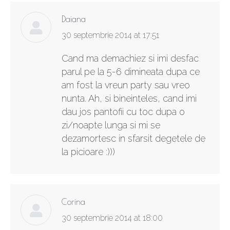
Daiana
says:
30 septembrie 2014 at 17:51
Cand ma demachiez si imi desfac
parul pe la 5-6 dimineata dupa ce
am fost la vreun party sau vreo
nunta. Ah, si bineinteles, cand imi
dau jos pantofii cu toc dupa o
zi/noapte lunga si mi se
dezamortesc in sfarsit degetele de
la picioare :)))
Corina
says:
30 septembrie 2014 at 18:00