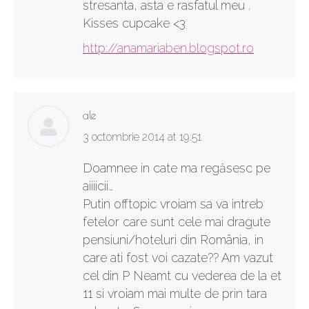
stresanta, asta e rasfatul meu .
Kisses cupcake <3
http://anamariaben.blogspot.ro
ale
says:
3 octombrie 2014 at 19:51
Doamnee in cate ma regăsesc pe
aiiiicii…
Putin offtopic vroiam sa va intreb
fetelor care sunt cele mai dragute
pensiuni/hoteluri din România, in
care ati fost voi cazate?? Am vazut
cel din P Neamt cu vederea de la et
11 si vroiam mai multe de prin tara