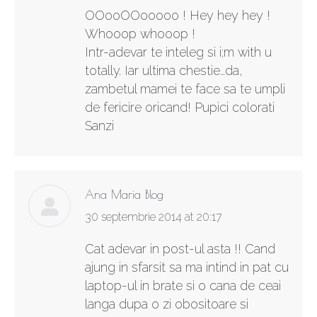
OOooOOooooo ! Hey hey hey !
Whooop whooop !
Intr-adevar te inteleg si i;m with u
totally. Iar ultima chestie…da,
zambetul mamei te face sa te umpli
de fericire oricand! Pupici colorati
Sanzi
Ana Maria Blog
says:
30 septembrie 2014 at 20:17
Cat adevar in post-ul asta !! Cand
ajung in sfarsit sa ma intind in pat cu
laptop-ul in brate si o cana de ceai
langa dupa o zi obositoare si