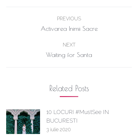
Post
PREVIOUS
navigation
Previous
Activarea Inimii Sacre
post:
NEXT
Next
Waiting for Santa
post:
Related Posts
10 LOCURI #MustSee IN
BUCURESTI
3 iulie 2020