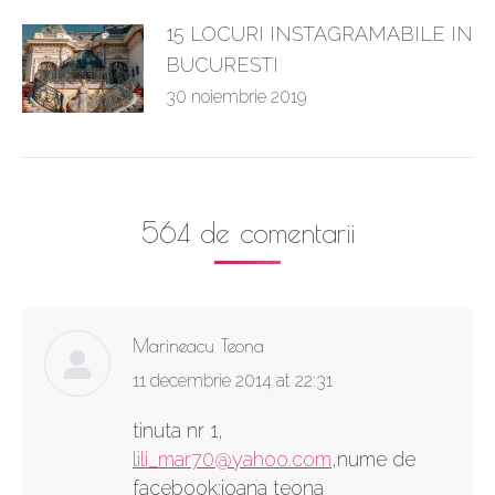
15 LOCURI INSTAGRAMABILE IN
BUCURESTI
30 noiembrie 2019
564 de comentarii
Marineacu Teona
says:
11 decembrie 2014 at 22:31
tinuta nr 1,
lili_mar70@yahoo.com
,nume de
facebook:ioana teona