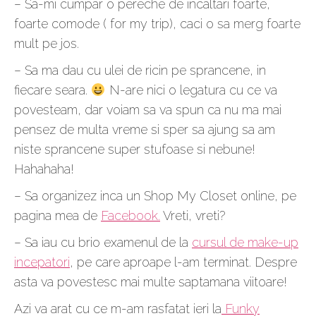
– Sa-mi cumpar o pereche de incaltari foarte,
foarte comode ( for my trip), caci o sa merg foarte
mult pe jos.
– Sa ma dau cu ulei de ricin pe sprancene, in
fiecare seara.
N-are nici o legatura cu ce va
povesteam, dar voiam sa va spun ca nu ma mai
pensez de multa vreme si sper sa ajung sa am
niste sprancene super stufoase si nebune!
Hahahaha!
– Sa organizez inca un Shop My Closet online, pe
pagina mea de
Facebook.
Vreti, vreti?
– Sa iau cu brio examenul de la
cursul de make-up
incepatori
, pe care aproape l-am terminat. Despre
asta va povestesc mai multe saptamana viitoare!
Azi va arat cu ce m-am rasfatat ieri la
Funky