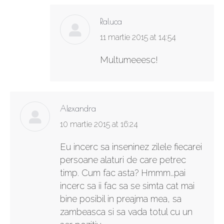
Raluca
says:
11 martie 2015 at 14:54
Multumeeesc!
Alexandra
says:
10 martie 2015 at 16:24
Eu incerc sa inseninez zilele fiecarei
persoane alaturi de care petrec
timp. Cum fac asta? Hmmm…pai
incerc sa ii fac sa se simta cat mai
bine posibil in preajma mea, sa
zambeasca si sa vada totul cu un