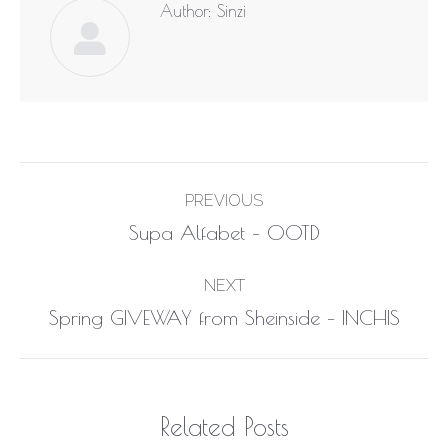
Author:
Sinzi
Post
PREVIOUS
navigation
Previous
Supa Alfabet – OOTD
post:
NEXT
Next
Spring GIVEWAY from Sheinside – INCHIS
post:
Related Posts