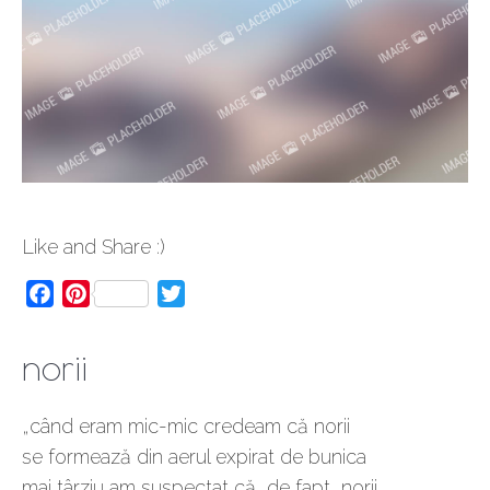
Like and Share :)
Facebook
Pinterest
Twitter
norii
„când eram mic-mic credeam că norii
se formează din aerul expirat de bunica
mai târziu am suspectat că, de fapt, norii