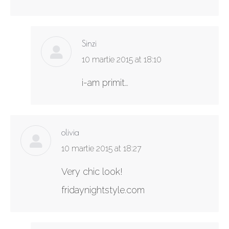
Sinzi
says:
10 martie 2015 at 18:10
i-am primit…
olivia
says:
10 martie 2015 at 18:27
Very chic look!
fridaynightstyle.com