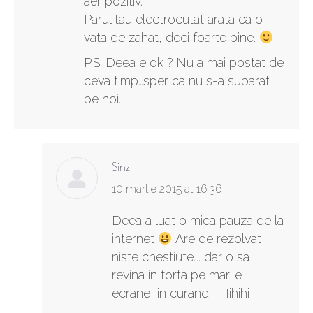
aer pozitiv.
Parul tau electrocutat arata ca o
vata de zahat, deci foarte bine.
P.S: Deea e ok ? Nu a mai postat de
ceva timp…sper ca nu s-a suparat
pe noi.
Sinzi
says:
10 martie 2015 at 16:36
Deea a luat o mica pauza de la
internet
Are de rezolvat
niste chestiute…. dar o sa
revina in forta pe marile
ecrane, in curand ! Hihihi