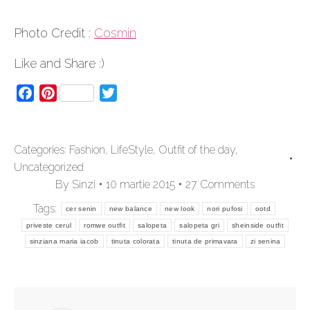
Photo Credit :
Cosmin
Like and Share :)
Facebook
Pinterest
Twitter
Categories:
Fashion
,
LifeStyle
,
Outfit of the day
,
Uncategorized
By
Sinzi
10 martie 2015
27 Comments
Tags:
cer senin
new balance
new look
nori pufosi
ootd
priveste cerul
romwe outfit
salopeta
salopeta gri
sheinside outfit
sinziana maria iacob
tinuta colorata
tinuta de primavara
zi senina