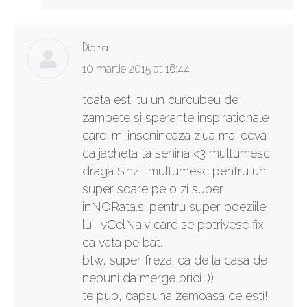
Diana
says:
10 martie 2015 at 16:44
toata esti tu un curcubeu de
zambete si sperante inspirationale
care-mi insenineaza ziua mai ceva
ca jacheta ta senina <3 multumesc
draga Sinzi! multumesc pentru un
super soare pe o zi super
inNORata.si pentru super poeziile
lui IvCelNaiv care se potrivesc fix
ca vata pe bat.
btw, super freza. ca de la casa de
nebuni da merge brici :))
te pup, capsuna zemoasa ce esti!