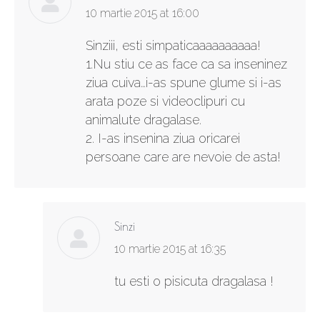
says:
10 martie 2015 at 16:00
Sinziii, esti simpaticaaaaaaaaaa!
1.Nu stiu ce as face ca sa inseninez
ziua cuiva…i-as spune glume si i-as
arata poze si videoclipuri cu
animalute dragalase.
2. I-as insenina ziua oricarei
persoane care are nevoie de asta!
Sinzi
says:
10 martie 2015 at 16:35
tu esti o pisicuta dragalasa !