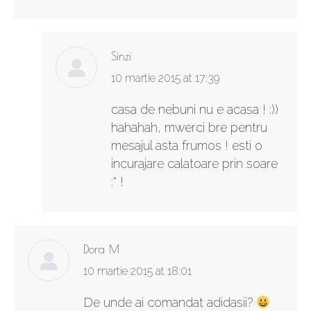
Sinzi
says:
10 martie 2015 at 17:39
casa de nebuni nu e acasa ! :))
hahahah, mwerci bre pentru
mesajul asta frumos ! esti o
incurajare calatoare prin soare
:* !
Dora M
says:
10 martie 2015 at 18:01
De unde ai comandat adidasii?