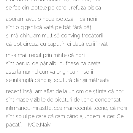
se fac din laptele pe care-l refuză pisica
apoi am avut o noua ipoteză – că norii
sînt o gigantică vată pe băţ fără băţ
şi mă chinuiam mult să conving trecătorii
că pot circula cu capul în ei dacă eu îi învăţ
mi-a mai trecut prin minte că norii
sînt peruci de păr alb, pufoase ca ceaţa
asta lămurind cumva originea ninsorii –
se întâmplă când îşi scutură dânşii mătreaţa
recent însă, am aflat de la un om de ştiinţa că norii
sînt mase vizibile de picături de lichid condensat
infirmându-mi astfel cea mai recentă teorie, că norii
sînt solul pe care călcam când ajungem la cer. Ce
păcat”. – IvCelNaiv