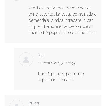
sanzi esti superbaa:-x ce bine te
prind culorile . iar toata combinatia e
dementiala. o mica intrebare in cat
timp vin hainutele de pe romwe si
sheinside? pupici pufosi ca norisorii
Sinzi
says:
10 martie 2015 at 16:35
PupiPupi, ajung cam in 3
saptamani ! muah !
Raluca