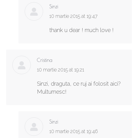
Sinzi
says:
10 martie 2015 at 19:47
thank u dear ! much love !
Cristina
says:
10 martie 2015 at 19:21
Sinzi, draguta, ce ruj ai folosit aici?
Multumesc!
Sinzi
says:
10 martie 2015 at 19:46