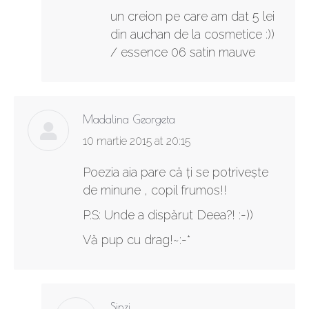
un creion pe care am dat 5 lei
din auchan de la cosmetice :))
/ essence 06 satin mauve
Madalina Georgeta
says:
10 martie 2015 at 20:15
Poezia aia pare că ți se potrivește
de minune , copil frumos!!
P.S: Unde a dispărut Deea?! :-))
Vă pup cu drag!~:-*
Sinzi