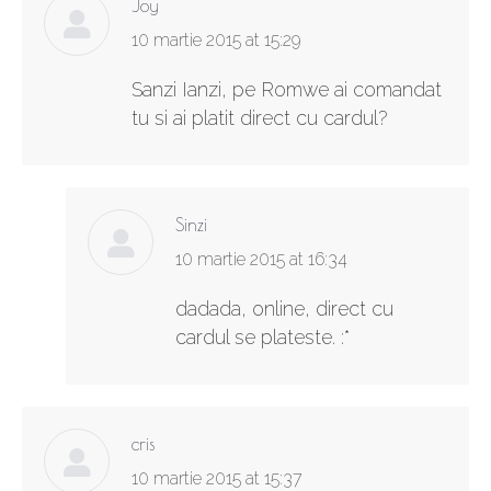
Joy
says:
10 martie 2015 at 15:29
Sanzi Ianzi, pe Romwe ai comandat
tu si ai platit direct cu cardul?
Sinzi
says:
10 martie 2015 at 16:34
dadada, online, direct cu
cardul se plateste. :*
cris
says:
10 martie 2015 at 15:37