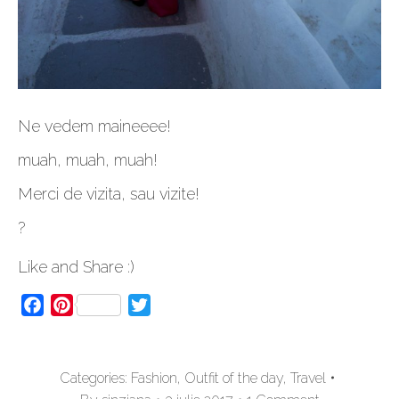
Ne vedem maineeee!
muah, muah, muah!
Merci de vizita, sau vizite!
?
Like and Share :)
Facebook
Pinterest
Twitter
Categories:
Fashion
,
Outfit of the day
,
Travel