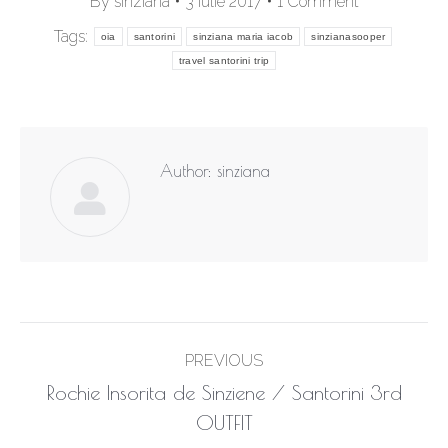
By
sinziana
3 iulie 2017
1 Comment
Tags:
oia
santorini
sinziana maria iacob
sinzianasooper
travel santorini trip
Author:
sinziana
Post
PREVIOUS
navigation
Rochie Insorita de Sinziene / Santorini 3rd
Previous
OUTFIT
post: