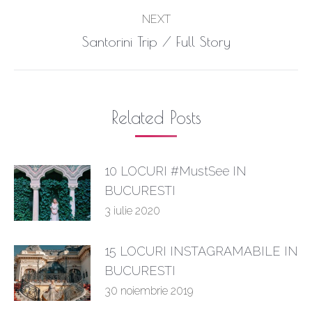
NEXT
Next
Santorini Trip / Full Story
post:
Related Posts
10 LOCURI #MustSee IN
BUCURESTI
3 iulie 2020
15 LOCURI INSTAGRAMABILE IN
BUCURESTI
30 noiembrie 2019