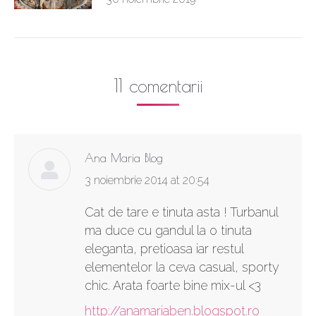
11 comentarii
Ana Maria Blog
says:
3 noiembrie 2014 at 20:54
Cat de tare e tinuta asta ! Turbanul
ma duce cu gandul la o tinuta
eleganta, pretioasa iar restul
elementelor la ceva casual, sporty
chic. Arata foarte bine mix-ul <3
http://anamariaben.blogspot.ro