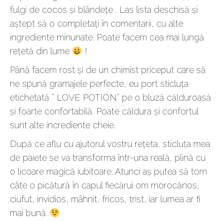
fulgi de cocos și blândețe . Las lista deschisă și
aștept să o completați în comentarii, cu alte
ingrediente minunate. Poate facem cea mai lungă
rețetă din lume
!
Până facem rost și de un chimist priceput care să
ne spună gramajele perfecte, eu port sticluța
etichetată ” LOVE POTION” pe o bluză călduroasă
și foarte confortabilă. Poate căldura și confortul
sunt alte incrediente cheie.
După ce aflu cu ajutorul vostru rețeta, sticluța mea
de paiete se va transforma într-una reală, plină cu
o licoare magică iubitoare. Atunci aș putea să torn
câte o picătură în capul fiecărui om morocănos,
ciufut, invidios, mâhnit, fricos, trist, iar lumea ar fi
mai bună.