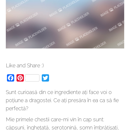
Like and Share :)
Facebook
Pinterest
Twitter
Sunt curioasă din ce ingrediente ați face voi o
poțiune a dragostei. Ce ați presăra în ea ca să fie
perfectă?
Mie primele chestii care-mi vin în cap sunt:
căpșuni, înghețată, serotonină, somn îmbrățișați,