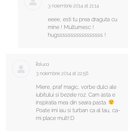
says:
3 noiembrie 2014 at 21:14
eeee, esti tu prea draguta cu
mine ! Multumesc !
hugsssssssssssssssss !
Raluca
says:
3 noiembrie 2014 at 22:56
Miere, praf magic, vorbe dulci ale
iubitului si bezele roz. Cam asta e
inspiratia mea din seara pasta.
Poate imi iau si turban ca al tau, ca-
mi place mult!:D