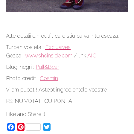
Alte detalii din outfit care stiu ca va intereseaza:
Turban voaleta :
Exclusives
Geaca :
www.sheinside.com
/ link
AICI
Blugi negri :
Pull&Bear
Photo credit :
Cosmin
V-am pupat ! Astept ingredientele voastre !
PS: NU VOTATI CU PONTA !
Like and Share :)
Facebook
Pinterest
Twitter