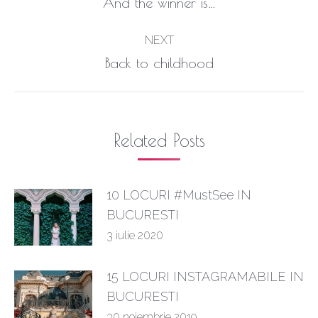
Previous
And the winner is…
post:
NEXT
Next
Back to childhood
post:
Related Posts
10 LOCURI #MustSee IN
BUCURESTI
3 iulie 2020
15 LOCURI INSTAGRAMABILE IN
BUCURESTI
30 noiembrie 2019