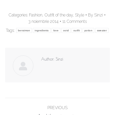
Categories:
Fashion
,
Outfit of the day
,
Style
By
Sinzi
3 noiembrie 2014
11 Comments
Tags:
bensimon
ingredients
love
ootd
outfit
potion
sweater
Author:
Sinzi
Post
PREVIOUS
navigation