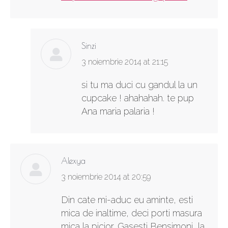
Sinzi
says:
3 noiembrie 2014 at 21:15
si tu ma duci cu gandul la un
cupcake ! ahahahah. te pup
Ana maria palaria !
Alexya
says:
3 noiembrie 2014 at 20:59
Din cate mi-aduc eu aminte, esti
mica de inaltime, deci porti masura
mica la picior. Gasesti Bensimoni, la