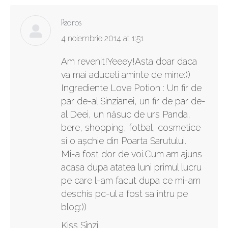
Pedros
says:
4 noiembrie 2014 at 1:51
Am revenit!Yeeey!Asta doar daca
va mai aduceti aminte de mine:))
Ingrediente Love Potion : Un fir de
par de-al Sinzianei, un fir de par de-
al Deei, un năsuc de urs Panda,
bere, shopping, fotbal, cosmetice
si o așchie din Poarta Sarutului.
Mi-a fost dor de voi.Cum am ajuns
acasa dupa atatea luni primul lucru
pe care l-am facut dupa ce mi-am
deschis pc-ul a fost sa intru pe
blog:))
Kiss Sînzi