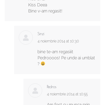
Kiss Deea
Bine v-am regasit!
Sinzi
says:
4 noiembrie 2014 at 10:30
bine te-am regasiiit
Pedroooos! Pe unde ai umblat
?
Pedros
says:
4 noiembrie 2014 at 10:55
Am fost cu munca prin