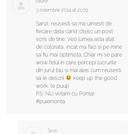
Laura
says:
3 noiembrie 2014 at 21:09
Sanzi, reusesti sa ma uimesti de
fiecare data cand citesc un post
scris de tine. Vezi lumea asta atat
de colorata, incat ma faci si pe mine
sa fiu mai optimista. Chiar mi se pare
wow felul in care percepi lucrurile
din jurul tau si mai ales cum reusesti
sa le descrii
keep up the good
work. te puup
P.S: NU votam cu Ponta!
#puiemonta
Sinzi