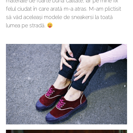
materiale de foarte bună calitate, iar pe mine fix
felul ciudat în care arată m-a atras. M-am plictisit
să văd aceleași modele de sneakersi la toată
lumea pe stradă.