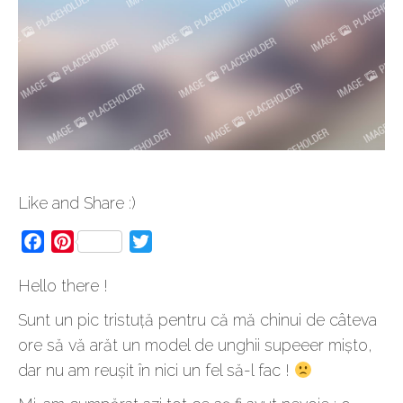
Like and Share :)
Facebook
Pinterest
Twitter
Hello there !
Sunt un pic tristuță pentru că mă chinui de câteva
ore să vă arăt un model de unghii supeeer mișto,
dar nu am reușit în nici un fel să-l fac !