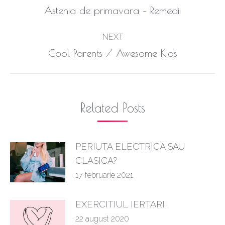
navigation
Previous
Astenia de primavara – Remedii
post:
NEXT
Next
Cool Parents / Awesome Kids
post:
Related Posts
PERIUTA ELECTRICA SAU
CLASICA?
17 februarie 2021
EXERCITIUL IERTARII
22 august 2020