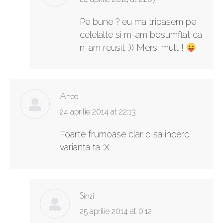
Pe bune ? eu ma tripasem pe
celelalte si m-am bosumflat ca
n-am reusit :)) Mersi mult !
Anca
says:
24 aprilie 2014 at 22:13
Foarte frumoase clar o sa incerc
varianta ta :X
Sinzi
says:
25 aprilie 2014 at 0:12