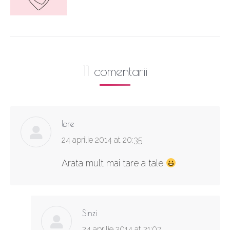
11 comentarii
lore
says:
24 aprilie 2014 at 20:35
Arata mult mai tare a tale
Sinzi
says:
24 aprilie 2014 at 21:07