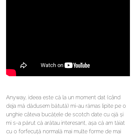
Anyway, ideea este că la un moment dat (când
deja mă dădusem bătută) mi-au rămas lipite pe o
unghie câteva bucățele de scotch date cu ojă și
mi s-a părut că arătau interesant, așa că am tăiat
cu o forfecuță normală mai multe forme de mai