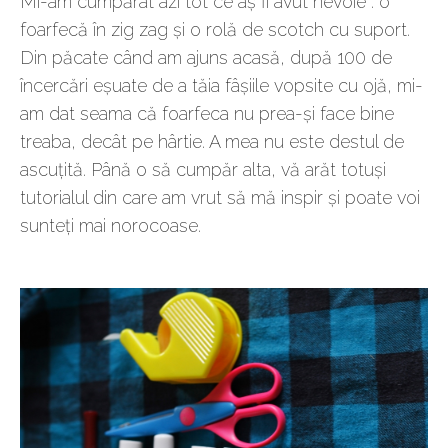
Mi-am cumpărat azi tot ce aș fi avut nevoie : o
foarfecă în zig zag și o rolă de scotch cu suport.
Din păcate când am ajuns acasă, după 100 de
încercări eșuate de a tăia fâșiile vopsite cu ojă, mi-
am dat seama că foarfeca nu prea-și face bine
treaba, decât pe hârtie. A mea nu este destul de
ascuțită. Până o să cumpăr alta, vă arăt totuși
tutorialul din care am vrut să mă inspir și poate voi
sunteți mai norocoase.