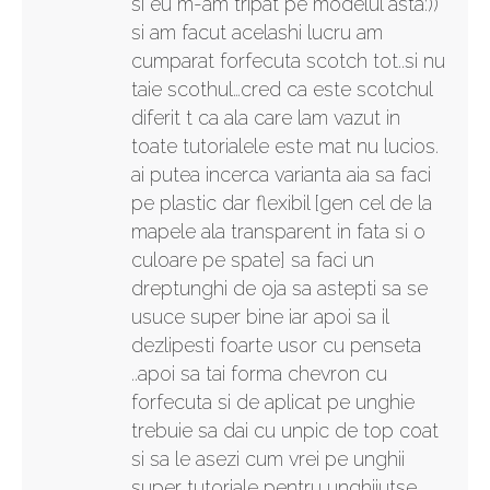
si eu m-am tripat pe modelul asta:))
si am facut acelashi lucru am
cumparat forfecuta scotch tot..si nu
taie scothul…cred ca este scotchul
diferit t ca ala care lam vazut in
toate tutorialele este mat nu lucios.
ai putea incerca varianta aia sa faci
pe plastic dar flexibil [gen cel de la
mapele ala transparent in fata si o
culoare pe spate] sa faci un
dreptunghi de oja sa astepti sa se
usuce super bine iar apoi sa il
dezlipesti foarte usor cu penseta
..apoi sa tai forma chevron cu
forfecuta si de aplicat pe unghie
trebuie sa dai cu unpic de top coat
si sa le asezi cum vrei pe unghii
super tutoriale pentru unghiiutse