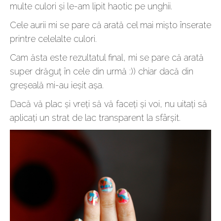
multe culori și le-am lipit haotic pe unghii.
Cele aurii mi se pare că arată cel mai mișto înserate
printre celelalte culori.
Cam ăsta este rezultatul final, mi se pare că arată
super drăguț în cele din urmă :)) chiar dacă din
greșeală mi-au ieșit așa.
Dacă vă plac și vreți să vă faceți și voi, nu uitați să
aplicați un strat de lac transparent la sfârșit.