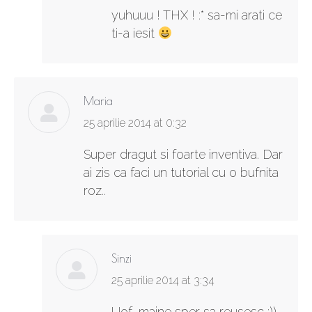
yuhuuu ! THX ! :* sa-mi arati ce
ti-a iesit
Maria
says:
25 aprilie 2014 at 0:32
Super dragut si foarte inventiva. Dar
ai zis ca faci un tutorial cu o bufnita
roz..
Sinzi
says:
25 aprilie 2014 at 3:34
Uof, maine sper sa reusesc :))