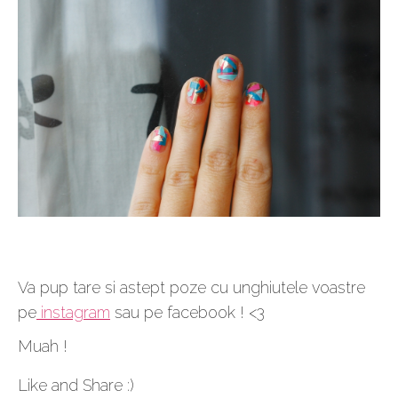
Va pup tare si astept poze cu unghiutele voastre
pe
instagram
sau pe facebook ! <3
Muah !
Like and Share :)