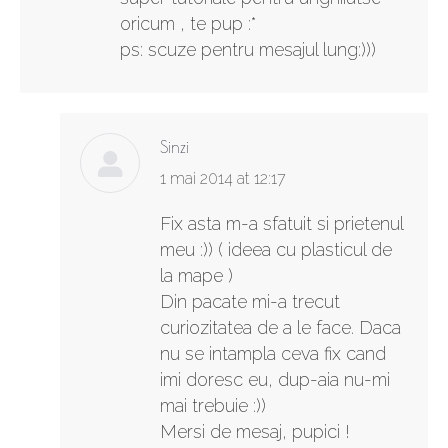
oricum , te pup :*
ps: scuze pentru mesajul lung:)))
Sinzi
says:
1 mai 2014 at 12:17
Fix asta m-a sfatuit si prietenul
meu :)) ( ideea cu plasticul de
la mape )
Din pacate mi-a trecut
curiozitatea de a le face. Daca
nu se intampla ceva fix cand
imi doresc eu, dup-aia nu-mi
mai trebuie :))
Mersi de mesaj, pupici !