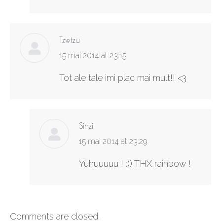
Tzwtzu
says:
15 mai 2014 at 23:15
Tot ale tale imi plac mai mult!! <3
Sinzi
says:
15 mai 2014 at 23:29
Yuhuuuuu ! :)) THX rainbow !
Comments are closed.