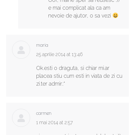
e mai complicat ala ca am
nevoie de ajutor, o sa vezi
maria
says:
25 aprilie 2014 at 13:46
Ok.esti o draguta, si chiar mi.ar
placea stiu cum esti in viata de zi cu
zi.ter admir.:*
carmen
says:
1 mai 2014 at 2:57