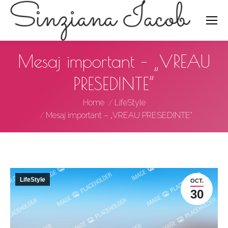
Search:
Mesaj important – „VREAU
PRESEDINTE”
You are here:
Home
LifeStyle
Mesaj important – „VREAU PRESEDINTE”
LifeStyle
OCT.
30