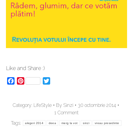
Like and Share :)
Facebook
Pinterest
Twitter
Category:
LifeStyle
By
Sinzi
30 octombrie 2014
1 Comment
Tags:
alegeri 2014
deea
merg la vot
sinzi
vreau presedinte