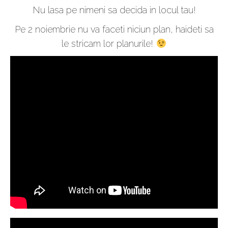
Nu lasa pe nimeni sa decida in locul tau!
Pe 2 noiembrie nu va faceti niciun plan, haideti sa
le stricam lor planurile!