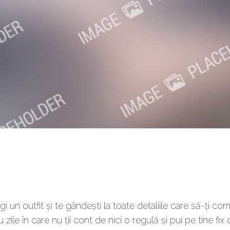
egi un outfit și te gândești la toate detaliile care să-ți co
 zile în care nu ții cont de nici o regulă și pui pe tine fix