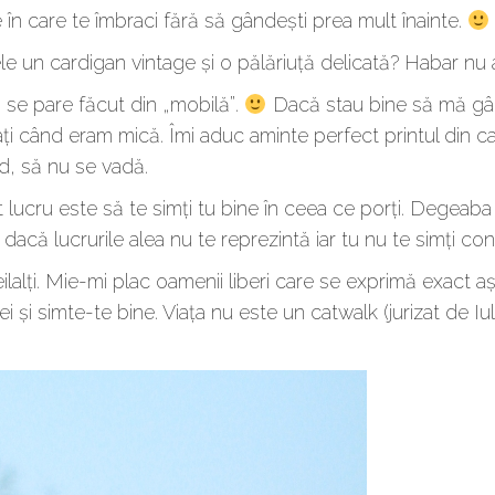
 în care te îmbraci fără să gândești prea mult înainte.
le un cardigan vintage și o pălăriuță delicată? Habar nu
se pare făcut din „mobilă”.
Dacă stau bine să mă gân
ați când eram mică. Îmi aduc aminte perfect printul din 
d, să nu se vadă.
 lucru este să te simți tu bine în ceea ce porți. Degeaba
 dacă lucrurile alea nu te reprezintă iar tu nu te simți conf
 ceilalți. Mie-mi plac oamenii liberi care se exprimă exact
și simte-te bine. Viața nu este un catwalk (jurizat de Iulia