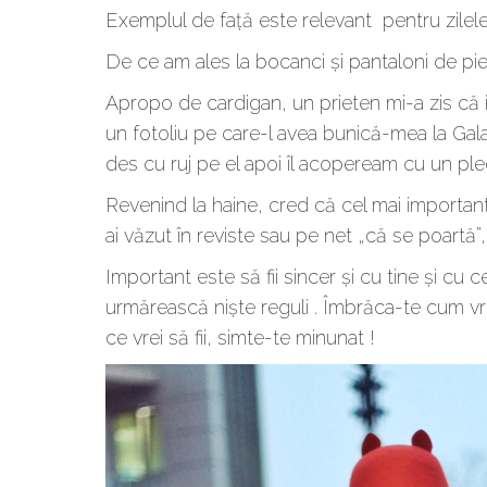
Exemplul de față este relevant pentru zilele
De ce am ales la bocanci și pantaloni de pie
Apropo de cardigan, un prieten mi-a zis că i 
un fotoliu pe care-l avea bunică-mea la Gal
des cu ruj pe el apoi îl acopeream cu un ple
Revenind la haine, cred că cel mai important
ai văzut în reviste sau pe net „că se poartă”,
Important este să fii sincer și cu tine și cu
urmărească niște reguli . Îmbrăca-te cum vrei 
ce vrei să fii, simte-te minunat !