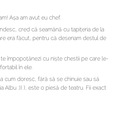
 am! Așa am avut eu chef.
desc, cred că seamănă cu tapițeria de la
care era făcut, pentru că desenam destul de
 te împopoțănezi cu niște chestii pe care le-
ortabil în ele.
 așa cum doresc, fără să se chinuie sau să
 Albu :)) ), este o piesă de teatru. Fii exact