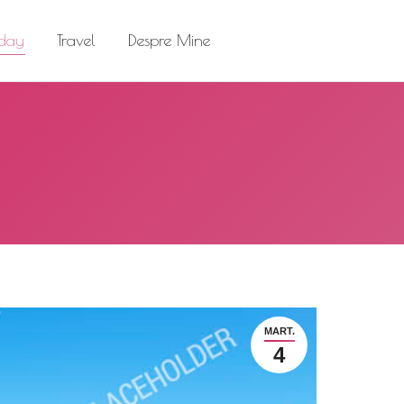
el
Despre Mine
Search:
 day
Travel
Despre Mine
Search:
MART.
4