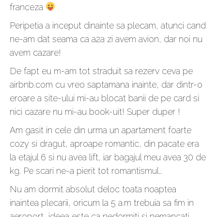
franceza
Peripetia a inceput dinainte sa plecam, atunci cand
ne-am dat seama ca a2a zi avem avion, dar noi nu
avem cazare!
De fapt eu m-am tot straduit sa rezerv ceva pe
airbnb.com cu vreo saptamana inainte, dar dintr-o
eroare a site-ului mi-au blocat banii de pe card si
nici cazare nu mi-au book-uit! Super duper !
Am gasit in cele din urma un apartament foarte
cozy si dragut, aproape romantic, din pacate era
la etajul 6 si nu avea lift, iar bagajul meu avea 30 de
kg. Pe scari ne-a pierit tot romantismul…
Nu am dormit absolut deloc toata noaptea
inaintea plecarii, oricum la 5 a.m trebuia sa fim in
aeroport, ideea este ca nedormiti si nemancati