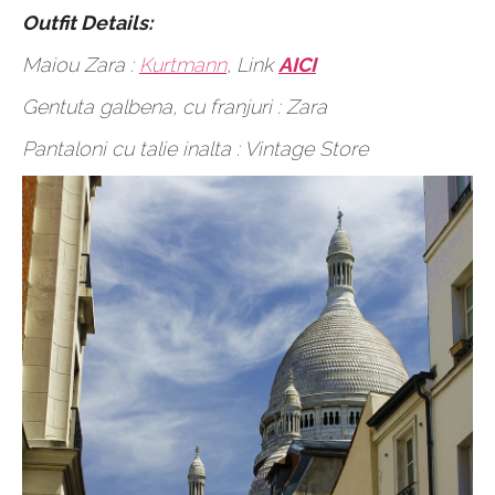
Outfit Details:
Maiou Zara :
Kurtmann
, Link
AICI
Gentuta galbena, cu franjuri : Zara
Pantaloni cu talie inalta : Vintage Store