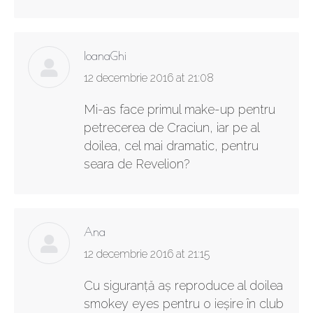
IoanaGhi
says:
12 decembrie 2016 at 21:08
Mi-as face primul make-up pentru
petrecerea de Craciun, iar pe al
doilea, cel mai dramatic, pentru
seara de Revelion?
Ana
says:
12 decembrie 2016 at 21:15
Cu siguranță aș reproduce al doilea
smokey eyes pentru o ieșire în club