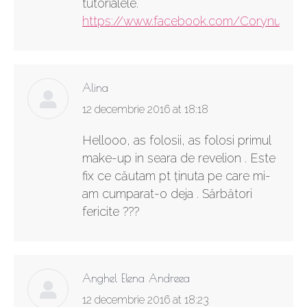
tutorialele.
https://www.facebook.com/Corynu
Alina
says:
12 decembrie 2016 at 18:18
Hellooo, as folosii, as folosi primul
make-up in seara de revelion . Este
fix ce căutam pt ținuta pe care mi-
am cumparat-o deja . Sărbători
fericite ???
Anghel Elena Andreea
says:
12 decembrie 2016 at 18:23