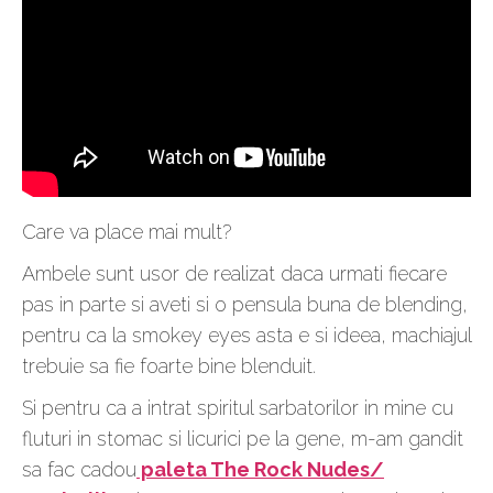
Care va place mai mult?
Ambele sunt usor de realizat daca urmati fiecare
pas in parte si aveti si o pensula buna de blending,
pentru ca la smokey eyes asta e si ideea, machiajul
trebuie sa fie foarte bine blenduit.
Si pentru ca a intrat spiritul sarbatorilor in mine cu
fluturi in stomac si licurici pe la gene, m-am gandit
sa fac cadou
paleta The Rock Nudes/