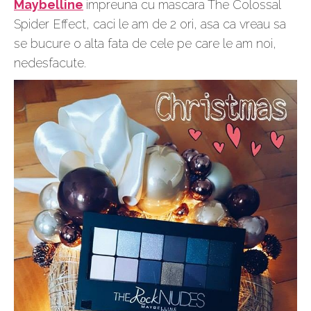
Maybelline
impreuna cu mascara The Colossal
Spider Effect, caci le am de 2 ori, asa ca vreau sa
se bucure o alta fata de cele pe care le am noi,
nedesfacute.