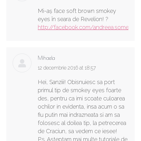
Mi-aș face soft brown smokey
eyes în seara de Revelion! ?
http://facebook.com/andreea.somerhald
Mihaela
says:
12 decembrie 2016 at 18:57
Hei, Sanziii! Obisnuiesc sa port
primul tip de smokey eyes foarte
des, pentru ca imi scoate culoarea
ochilor in evidenta, insa acum o sa
fiu putin mai indrazneata si am sa
folosesc al doilea tip, la petrecerea
de Craciun, sa vedem ce iesee!
P.s. Asteptam mai multe tutoriale de