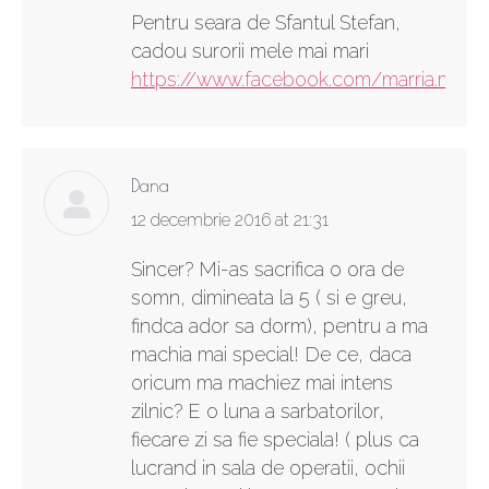
Pentru seara de Sfantul Stefan,
cadou surorii mele mai mari
https://www.facebook.com/marria.madal
Dana
says:
12 decembrie 2016 at 21:31
Sincer? Mi-as sacrifica o ora de
somn, dimineata la 5 ( si e greu,
findca ador sa dorm), pentru a ma
machia mai special! De ce, daca
oricum ma machiez mai intens
zilnic? E o luna a sarbatorilor,
fiecare zi sa fie speciala! ( plus ca
lucrand in sala de operatii, ochii