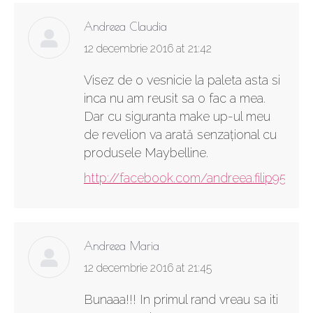
Andreea Claudia
says:
12 decembrie 2016 at 21:42
Visez de o vesnicie la paleta asta si
inca nu am reusit sa o fac a mea.
Dar cu siguranta make up-ul meu
de revelion va arată senzațional cu
produsele Maybelline.
http://facebook.com/andreea.filip95
Andreea Maria
says:
12 decembrie 2016 at 21:45
Bunaaa!!! In primul rand vreau sa iti