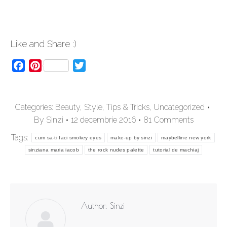
Like and Share :)
Facebook
Pinterest
Twitter
Categories:
Beauty
,
Style
,
Tips & Tricks
,
Uncategorized
By
Sinzi
12 decembrie 2016
81 Comments
Tags:
cum sa-ti faci smokey eyes
make-up by sinzi
maybelline new york
sinziana maria iacob
the rock nudes palette
tutorial de machiaj
Author:
Sinzi