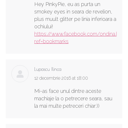
Hey PinkyPie, eu as purta un
smokey eyes in seara de revelion,
plus muult glitter pe linia inferioara a
ochiului!
https://www.facebook.com/ondina.bratu
ref=bookmarks
Lupascu Ilinca
says:
12 decembrie 2016 at 18:00
Mi-as face unul dintre aceste
machiaje la o petrecere seara, sau
la mai multe petreceri chiar:))