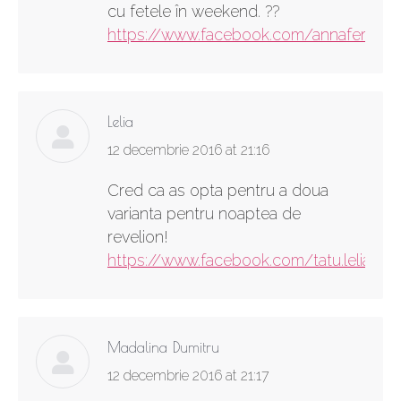
cu fetele în weekend. ??
https://www.facebook.com/annaferre17
Lelia
says:
12 decembrie 2016 at 21:16
Cred ca as opta pentru a doua
varianta pentru noaptea de
revelion!
https://www.facebook.com/tatu.lelia
Madalina Dumitru
says:
12 decembrie 2016 at 21:17