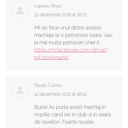
Lupascu Ilinca
says:
12 decembrie 2016 at 18:01
Mi-as face unul dintre aceste
machiaje la o petrecere seara, sau
la mai multe petreceri chiar:))
https://m.facebook.com/ilincal?
ref=bookmarks
Nicola Corina
says:
12 decembrie 2016 at 18:14
Buna! As purta acest machiaj in
noptile cand ies in club si in seara
de revelion. Foarte reusite