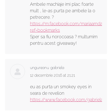
Ambele machiaje imi plac foarte
mult , le-as purta pe ambele la o
petrecere. ?
https://m.facebook.com/mariaamdalina?
ref=bookmarks
Sper sa fiu norocoasa ? multumim
pentru acest giveaway!
ungureanu gabriela
says:
12 decembrie 2016 at 21:21
eu as purta un smokey eyes in
seara de revelion
https://www.facebook.com/gabriela.ung