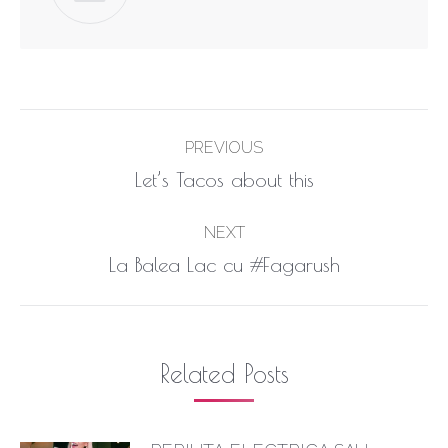
Post
PREVIOUS
navigation
Previous
Let’s Tacos about this
post:
NEXT
Next
La Balea Lac cu #Fagarush
post:
Related Posts