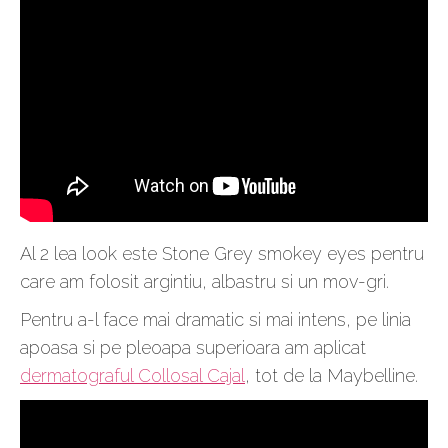
Al 2 lea look este Stone Grey smokey eyes pentru
care am folosit argintiu, albastru si un mov-gri.
Pentru a-l face mai dramatic si mai intens, pe linia
apoasa si pe pleoapa superioara am aplicat
dermatograful Collosal Cajal
, tot de la Maybelline.