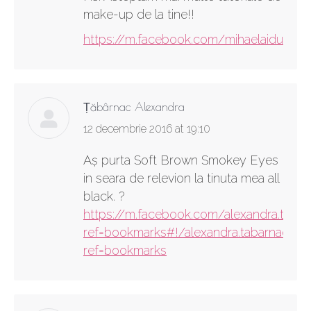
make-up de la tine!!
https://m.facebook.com/mihaelaidu
Țăbârnac Alexandra
says:
12 decembrie 2016 at 19:10
Aș purta Soft Brown Smokey Eyes
in seara de relevion la tinuta mea all
black. ?
https://m.facebook.com/alexandra.tabar
ref=bookmarks#!/alexandra.tabarnac.1?
ref=bookmarks