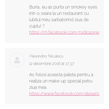
Buna, eu as purta un smokey eyes
intr-o seara la un restaurant cu
iubitul meu sarbatorind ziua de
cuplu! ?
https://m.facebook.com/rodica.preda
Alexandra Niculescu
says:
12 decembrie 2016 at 17:37
As folosi aceasta paleta pentru a
realiza un make-up special petru
ziua mea.
https://www.facebook.com/alexandra.ni