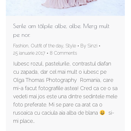
Serile am tălpile albe, albe. Merg mult
pe nor.
Fashion
,
Outfit of the day
,
Style
By
Sinzi
25 ianuarie 2017
8 Comments
Iubesc rozul, pastelurile, contrastul diafan
cu zapada, dar cel mai mult o iubesc pe
Olga Thomas Photography Romania, care
mi-a facut fotografiile astea! Cred ca ce o sa
vedeti mai jos este una dintre sedintele mele
foto preferate. Mi se pare ca arat ca o
rusoaica cu caciula aia alba de blana
si-
mi place…