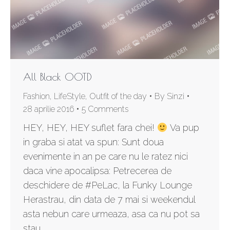
All Black OOTD
Fashion
,
LifeStyle
,
Outfit of the day
By
Sinzi
28 aprilie 2016
5 Comments
HEY, HEY, HEY suflet fara chei!
Va pup
in graba si atat va spun: Sunt doua
evenimente in an pe care nu le ratez nici
daca vine apocalipsa: Petrecerea de
deschidere de #PeLac, la Funky Lounge
Herastrau, din data de 7 mai si weekendul
asta nebun care urmeaza, asa ca nu pot sa
stau…