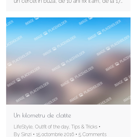
un cercel in buza, de 10 ani fix il am, de la 17…
Un kilometru de clatite
LifeStyle
,
Outfit of the day
,
Tips & Tricks
By
Sinzi
15 octombrie 2016
5 Comments