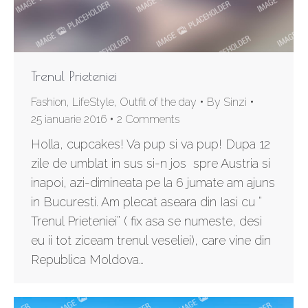
Trenul Prieteniei
Fashion
,
LifeStyle
,
Outfit of the day
By
Sinzi
25 ianuarie 2016
2 Comments
Holla, cupcakes! Va pup si va pup! Dupa 12
zile de umblat in sus si-n jos spre Austria si
inapoi, azi-dimineata pe la 6 jumate am ajuns
in Bucuresti. Am plecat aseara din Iasi cu ”
Trenul Prieteniei” ( fix asa se numeste, desi
eu ii tot ziceam trenul veseliei), care vine din
Republica Moldova…