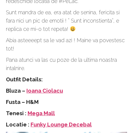
redeschide locatia de #PeLac.
Sunt mandra de ea, era atat de senina, fericita si
fara nici un pic de emotii ! ” Sunt inconstienta”, e
replica ce mi-o tot repeta!
Abia asteeeept sa le vad azi ! Maine va povestesc
tot!
Pana atunci va las cu poze de la ultima noastra
intalnire.
Outfit Details:
Bluza –
Ioana Ciolacu
Fusta – H&M
Tenesi :
Mega Mall
Locatie :
Funky Lounge Decebal