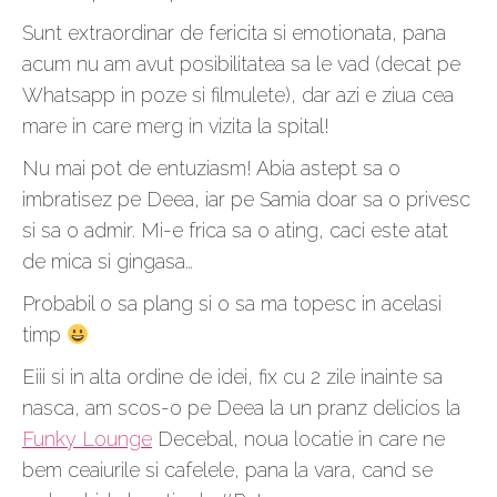
Sunt extraordinar de fericita si emotionata, pana
acum nu am avut posibilitatea sa le vad (decat pe
Whatsapp in poze si filmulete), dar azi e ziua cea
mare in care merg in vizita la spital!
Nu mai pot de entuziasm! Abia astept sa o
imbratisez pe Deea, iar pe Samia doar sa o privesc
si sa o admir. Mi-e frica sa o ating, caci este atat
de mica si gingasa…
Probabil o sa plang si o sa ma topesc in acelasi
timp
Eiii si in alta ordine de idei, fix cu 2 zile inainte sa
nasca, am scos-o pe Deea la un pranz delicios la
Funky Lounge
Decebal, noua locatie in care ne
bem ceaiurile si cafelele, pana la vara, cand se