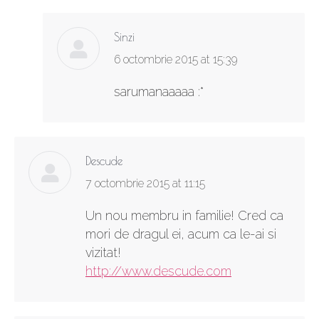
Sinzi
says:
6 octombrie 2015 at 15:39
sarumanaaaaa :*
Descude
says:
7 octombrie 2015 at 11:15
Un nou membru in familie! Cred ca
mori de dragul ei, acum ca le-ai si
vizitat!
http://www.descude.com