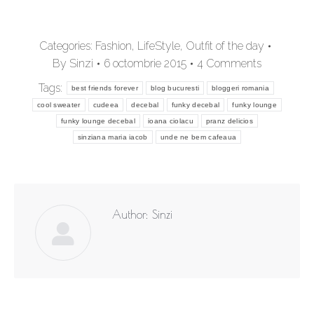
Categories:
Fashion
,
LifeStyle
,
Outfit of the day
By
Sinzi
6 octombrie 2015
4 Comments
Tags:
best friends forever
blog bucuresti
bloggeri romania
cool sweater
cudeea
decebal
funky decebal
funky lounge
funky lounge decebal
ioana ciolacu
pranz delicios
sinziana maria iacob
unde ne bem cafeaua
Author:
Sinzi