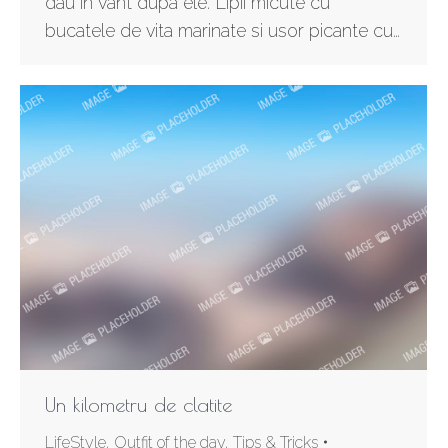
dau in vant dupa ele. Lipii micute cu
bucatele de vita marinate si usor picante cu…
Un kilometru de clatite
LifeStyle
,
Outfit of the day
,
Tips & Tricks