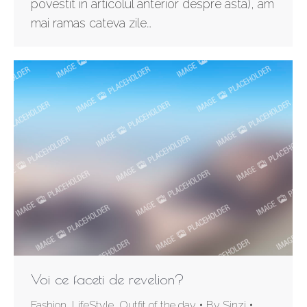
povestit in articolul anterior despre asta), am
mai ramas cateva zile…
Voi ce faceti de revelion?
Fashion
,
LifeStyle
,
Outfit of the day
By
Sinzi