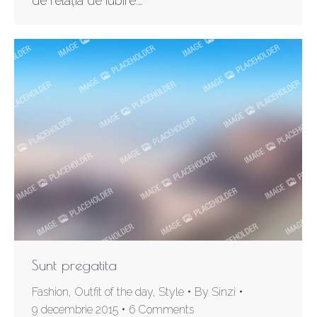
de relația de iubire.…
Sunt pregatita
Fashion
,
Outfit of the day
,
Style
By
Sinzi
9 decembrie 2015
6 Comments