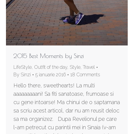
2015 Best Moments by Sinzi
LifeStyle
,
Outfit of the day
,
Style
,
Travel
By
Sinzi
5 ianuarie 2016
18 Comments
Hello there, sweethearts! La multi
aaaaaaaaani! Sa fiti sanatoase, frumoase si
cu gene intoarse! Ma chinui de o saptamana
sa scriu acest articol, dar nu am reusit deloc
sa ma organizez. Dupa Revelionul pe care
l-am petrecut cu parintii mei in Sinaia (v-am