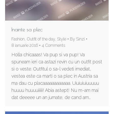
Inainte sa plec
Fashion
,
Outfit of the day
,
Style
By
Sinzi
8 ianuarie 2016
4 Comments
Holla chicaaas! Va pup si va pup! Va
spuneam ieri ca astazi revin cu un outfit post
si o veste. Outfitul o sa-l vedeti imediat,
vestea este ca marti o sa plec in Austria sa
ma dau cu placaaaaaaaaaaaa. Uiuiuiuiuuuuu
huuuu huuuuiiiiii! Abia astept! Nu m-am mai
dat deeeee un an jumate, de cand am…