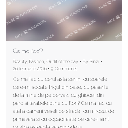
Ce ma fac?
Beauty
,
Fashion
,
Outfit of the day
By
Sinzi
26 februarie 2016
9 Comments
Ce ma fac cu cerul asta senin, cu soarele
care-mi scoate frigul din oase, cu pasarile
de la mine de pe pervaz, cu ghioceii din
parc si tarabele pline cu flori? Ce ma fac cu
atatia oameni veseli pe strada, cu mirosul de
primavara si cu copacii astia pe care-i simt
ca abia asteapta sa explodeze…