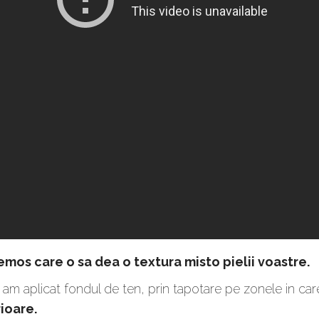
mos care o sa dea o textura misto pielii voastre.
 am aplicat fondul de ten, prin tapotare pe zonele in ca
ioare.