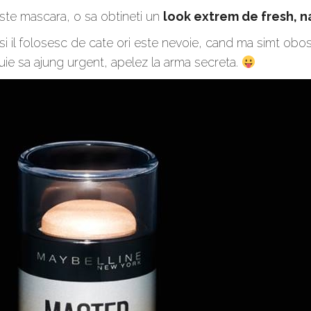
iste mascara, o sa obtineti un
look extrem de fresh, na
i il folosesc de cate ori este nevoie, cand ma simt obosit
ebuie sa ajung urgent, apelez la arma secreta.