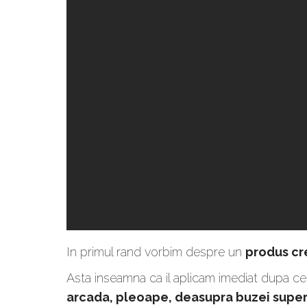
In primul rand vorbim despre un
produs cre
Asta inseamna ca il aplicam imediat dupa ce
arcada, pleoape, deasupra buzei super