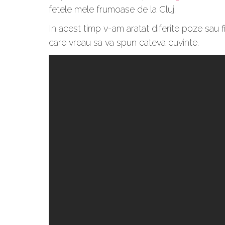
fetele mele frumoase de la Cluj.
In acest timp v-am aratat diferite poze sau f
care vreau sa va spun cateva cuvinte.