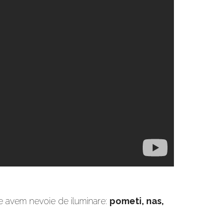
re avem nevoie de iluminare:
pometi, nas,