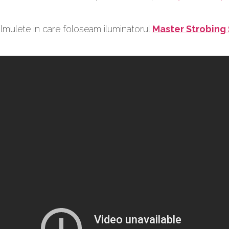
ilmulete in care foloseam iluminatorul
Master Strobing 