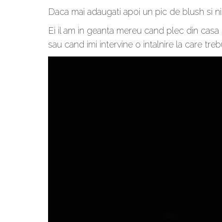
Daca mai adaugati apoi un pic de blush si n
Ei il am in geanta mereu cand plec din casa s
sau cand imi intervine o intalnire la care tr