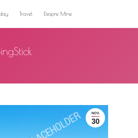
el
Despre Mine
Search:
 day
Travel
Despre Mine
Search:
ingStick
NOV.
30