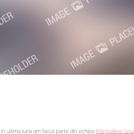
, in ultima luna am facut parte din echipa
Maybelline Squ