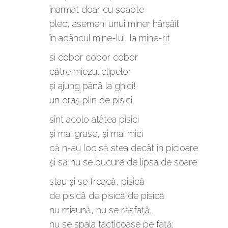
înarmat doar cu șoapte
plec, asemeni unui miner hârșâit
în adâncul mine-lui, la mine-rit
si cobor cobor cobor
către miezul clipelor
și ajung până la ghici!
un oraș plin de pisici
sînt acolo atâtea pisici
și mai grase, și mai mici
că n-au loc să stea decât în picioare
și să nu se bucure de lipsa de soare
stau și se freacă, pisică
de pisică de pisică de pisică
nu miaună, nu se răsfață,
nu se spala tacticoase pe față;