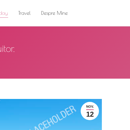
el
Despre Mine
Search:
 day
Travel
Despre Mine
Search:
tor.
NOV.
12