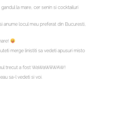
 gandul la mare, cer senin si cocktailuri
si anume locul meu preferat din Bucuresti,
 mare!
eti merge linistiti sa vedeti apusuri misto
Anul trecut a fost WaWaWiiiWAW!
au sa-l vedeti si voi.