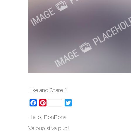
Like and Share :)
Facebook
Pinterest
Twitter
Hello, BonBons!
Va pup si va pup!