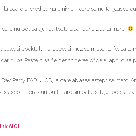
rii la soare si cred ca nu e nimeni care sa nu tanjeasca cu
 cei care nu pot sa ajunga toata ziua, buna ziua la mare,
 aceleasi cocktailuri si aceeasi muzica misto, la fel ca la
 dupa Paste o sa fie deschiderea oficiala, apoi o sa put
un Day Party FABULOS, la care abiaaaa astept sa merg. 
a scot in oras un outfit tare simpatic si lejer pe care vre
ink AICI