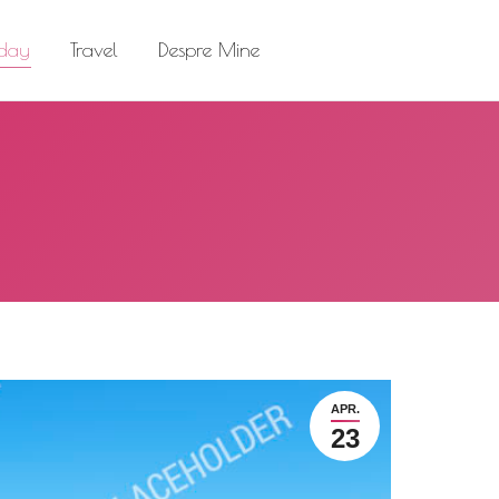
el
Despre Mine
Search:
 day
Travel
Despre Mine
Search:
APR.
23