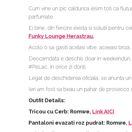
Cum vine un pic caldurica iesim toti ca flutu
parfumate.
Ei bine, din fericire exista si solutii pentru
Funky Lounge Herastrau.
Acolo o sa gasiti acelasi vibe, aceeasi briza,
Deocamdata e deschis doar in weekenduri, dar
#PeLac, in orice zi doriti.
Legat de deschiderea oficiala, se anunta 
Ieri am fost sa beau un pahar de prosecco si s
Outfit Details:
Tricou cu Cerb: Romwe,
Link AICI
Pantaloni evazati roz pudrat: Romwe,
L